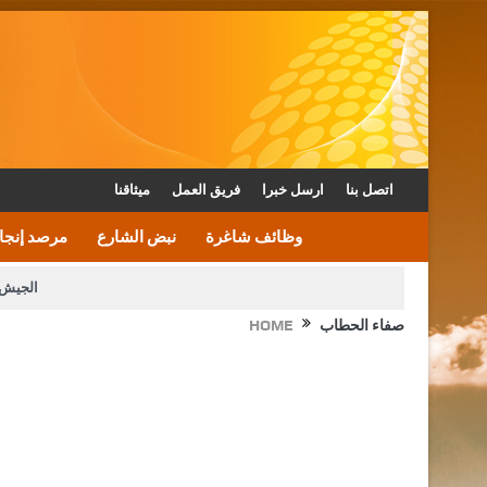
اتصل بنا
ارسل خبرا
فريق العمل
ميثاقنا
وظائف شاغرة
نبض الشارع
مرصد إنجا
الجيش 
صفاء الحطاب
HOME
الأمن يتلف 16 مليون حبة كبتاجون و1480 كغم مواد مخدرة
القاضي يلتقي رؤساء تحرير الصح
الملك يتلقى اتصالا هاتفيا من العاهل البحريني