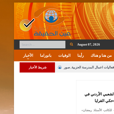
August 07, 2026
من هنا و هناك
رأينا
الوفيات
بانوراما
الأخبار
فعاليات اعمال المدرسة الحزبية..صور
شريط الأخبار
ة على المقدسات الإسلامية والمسيحية
 مشروع تعديل قانون الملكية العقارية
لشعبي الأردني في
الثالثة) إلى مراجعة منصة خدمة العلم
 فريحات.. مبارك ومزيدا من التوفيق
«حكي القرايا» للكاتب الأستاذ رمضان