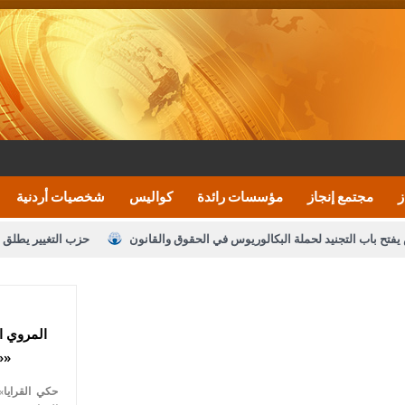
ز
مجتمع إنجاز
مؤسسات رائدة
كواليس
شخصيات أردنية
يفتح باب التجنيد لحملة البكالوريوس في الحقوق والقانون
حزب التغيير يطلق 
بيان اجتماع عمّان:دعم الوصاية الهاشمية التاريخي
ف اليومية ويؤكد حرص مجلس النواب على شراكة فاعلة مع الإعلام
النواب يقر
المروي ا
الملك يلتقي مجموعة من رفاق السلاح
دعوة المكلفين بخدمة العلم (الدفعة 
«حكي القرايا»
القاضي محمود أحمد