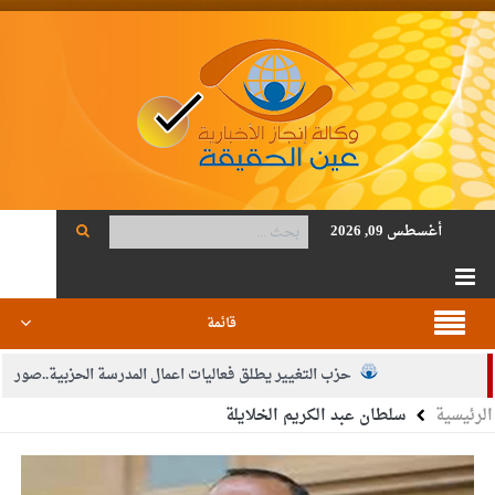
أغسطس 09, 2026
قائمة
حزب التغيير يطلق فعاليات اعمال المدرسة الحزبية..صور
الرئيسية
سلطان عبد الكريم الخلايلة
الجيش يفتح باب التجنيد لحملة البكالوريوس في الحقوق والقانون
بيان اجتماع عمّان:دعم الوصاية الهاشمية التاريخية على المقدسات