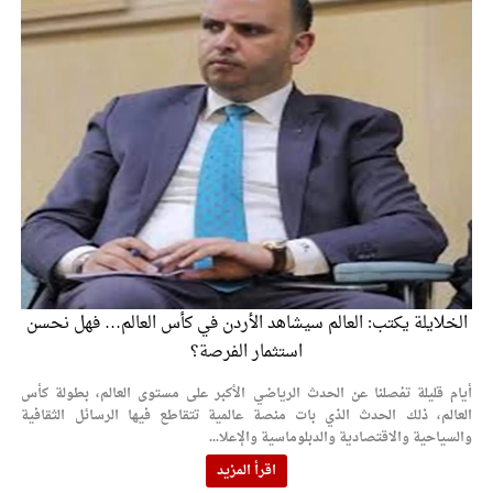
الإسلامية والمسيحية
الأمن يتلف 16 مليون حبة كبتاجون و1480 كغم مواد مخدرة
النواب يقر مشروع تعديل قانون الملكية العقارية
القاضي يلتقي رؤساء تحرير الصحف اليومية ويؤكد حرص مجلس
النواب على شراكة فاعلة مع الإعلام
دعوة المكلفين بخدمة العلم (الدفعة الثالثة) إلى مراجعة منصة خدمة
العلم
الملك يلتقي مجموعة من رفاق السلاح
الخلايلة يكتب: العالم سيشاهد الأردن في كأس العالم… فهل نحسن
الملك يتلقى اتصالا هاتفيا من العاهل البحريني
استثمار الفرصة؟
القاضي محمود أحمد فريحات.. مبارك ومزيدا من التوفيق
أيام قليلة تفصلنا عن الحدث الرياضي الأكبر على مستوى العالم، بطولة كأس
العالم، ذلك الحدث الذي بات منصة عالمية تتقاطع فيها الرسائل الثقافية
والسياحية والاقتصادية والدبلوماسية والإعلا...
اقرأ المزيد