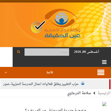
أغسطس 08, 2026
قائمة
حزب التغيير يطلق فعاليات اعمال المدرسة الحزبية..صور
الرئيسية
سلامة الدرعاوي
الجيش يفتح باب التجنيد لحملة البكالوريوس في الحقوق والقانون
بيان اجتماع عمّان:دعم الوصاية الهاشمية التاريخية على المقدسات
منهجية جديدة للمديونيّة.. من المستفيد؟