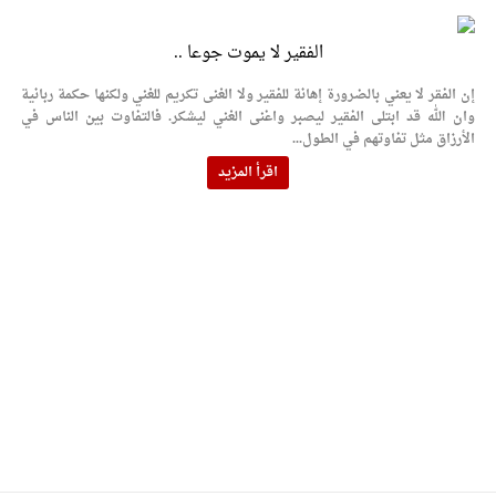
الفقير لا يموت جوعا ..
إن الفقر لا يعني بالضرورة إهانة للفقير ولا الغنى تكريم للغني ولكنها حكمة ربانية
وان الله قد ابتلى الفقير ليصبر واغنى الغني ليشكر. فالتفاوت بين الناس في
الأرزاق مثل تفاوتهم في الطول...
اقرأ المزيد