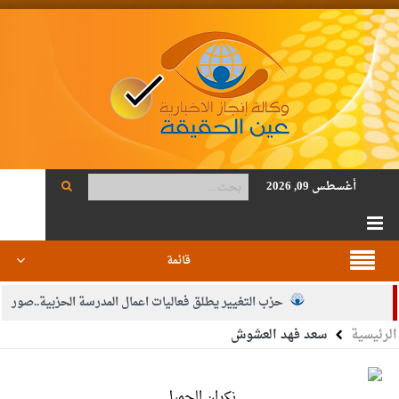
أغسطس 09, 2026
قائمة
حزب التغيير يطلق فعاليات اعمال المدرسة الحزبية..صور
الرئيسية
سعد فهد العشوش
الجيش يفتح باب التجنيد لحملة البكالوريوس في الحقوق والقانون
بيان اجتماع عمّان:دعم الوصاية الهاشمية التاريخية على المقدسات
نكران الجميل