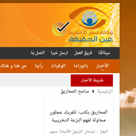
ميثاقنا
فريق العمل
ارسل خبرا
اتصل بنا
الأخبار
بانوراما
الوفيات
رأينا
من هنا و هناك
شريط الأخبار
الرئيسية
سامح المحاريق
الأمن يتلف 16 مليون حبة كبتا
القاضي
المحاريق يكتب: تلفريك عجلون
الملك يتلقى اتصالا هات
محاولة لفهم النزعة التخريبية
انجاز : تساءل الزميل الأستاذ سمير