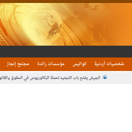
شخصيات أردنية
كواليس
مؤسسات رائدة
مجتمع إنجاز
الجيش يفتح باب التجنيد لحملة البكالوريوس في الحقوق والقانو
جون و1480 كغم مواد مخدرة
بيان اجتماع عمّان:دع
 يلتقي رؤساء تحرير الصحف اليومية ويؤكد حرص مجلس النواب على شراكة فاعلة م
فيا من العاهل البحريني
الملك يلتقي مجموعة من رفاق السلاح
دعوة ال