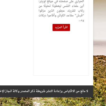
الحياري على صفحته في موقع تويتر:
أين علماء النفس ليعطونا تحليلًا عن
ركاب تلفريك عجلون الذين مزقوا
“فرش” مقاعد الكبائن وأقاموا دبكات
وه...
اقرأ المزيد
لا مانع من الاقتباس وإعادة النشر شريطة ذكر المصدر وكالة انجاز الإخ