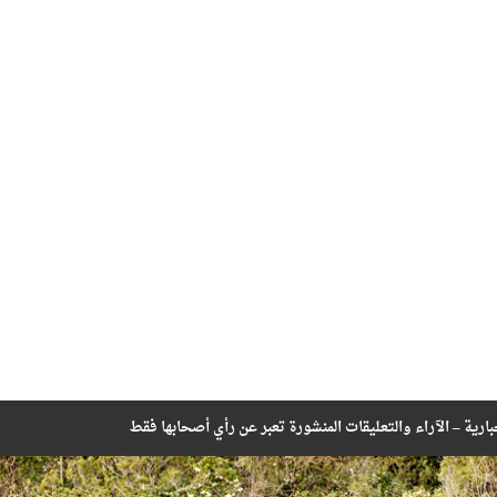
بارية – الآراء والتعليقات المنشورة تعبر عن رأي أصحابها فقط