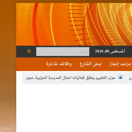
أغسطس 08, 2026
مرصد إنجاز
نبض الشارع
وظائف شاغرة
ن
حزب التغيير يطلق فعاليات اعمال المدرسة الحزبية..صور
م الوصاية الهاشمية التاريخية على المقدسات الإسلامية والمسيحية
ع الإعلام
النواب يقر مشروع تعديل قانون الملكية العقارية
مكلفين بخدمة العلم (الدفعة الثالثة) إلى مراجعة منصة خدمة العلم
القاضي محمود أحمد فريحات.. مبارك ومزيدا من التوفيق