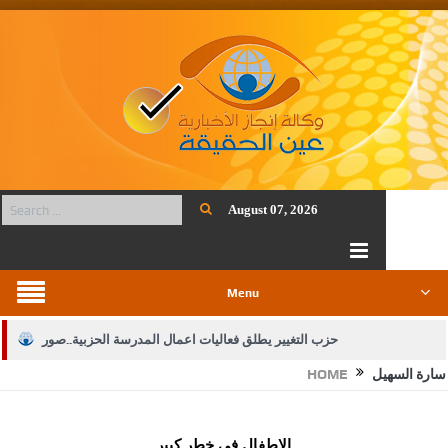
August 07, 2026
Menu
حزب التغيير يطلق فعاليات اعمال المدرسة الحزبية..صور
سارة السهيل
HOME
الجيش يفتح باب التجنيد لحملة البكالوريوس في الحقوق والقانون
بيان اجتماع عمّان:دعم الوصاية الهاشمية التاريخية على المقدسات
الاطفال في خطر كبير