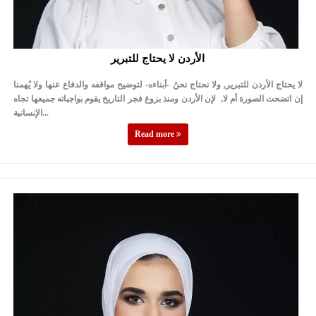
الأردن لا يحتاج للتبرير
لا يحتاج الأردن للتبرير, ولا نحتاج نحنُ -أبناءه- لتوضيح مواقفه والدفاع عنها ولا يُهمنا
إن اتضحت الصورة أم لا, لإن الأردن ومنذ بزوغ فجر التاريخ يقوم بواجباته جميعها تجاه
الإنسانية...
Read more