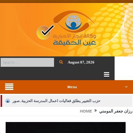
August 07, 2026
Menu
حزب التغيير يطلق فعاليات اعمال المدرسة الحزبية..صور
رزان جعفر المومني
HOME
الجيش يفتح باب التجنيد لحملة البكالوريوس في الحقوق والقانون
بيان اجتماع عمّان:دعم الوصاية الهاشمية التاريخية على المقدسات