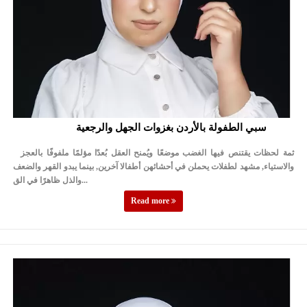
سبي الطفولة بالأردن بغزوات الجهل والرجعية
ثمة لحظات يقتنص فيها الغضب موضعًا ويُمنح العقل بُعدًا مؤلمًا ملفوفًا بالعجز
والاستياء, مشهد لطفلات يحملن في أحشائهن أطفالا آخرين, بينما يبدو القهر والضعف
والذل ظاهرًا في الق...
Read more