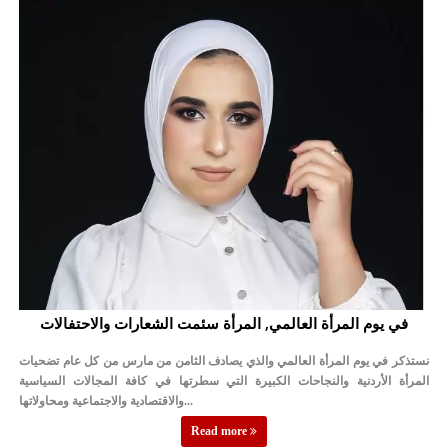
الإسلامية والمسيحية
الأمن يتلف 16 مليون حبة كبتاجون و1480 كغم مواد مخدرة
النواب يقر مشروع تعديل قانون الملكية العقارية
القاضي يلتقي رؤساء تحرير الصحف اليومية ويؤكد حرص مجلس النواب
على شراكة فاعلة مع الإعلام
دعوة المكلفين بخدمة العلم (الدفعة الثالثة) إلى مراجعة منصة خدمة
العلم
الملك يلتقي مجموعة من رفاق السلاح
الملك يتلقى اتصالا هاتفيا من العاهل البحريني
في يوم المرأة العالمي, المرأة سئمت الشعارات والاحتفالات
القاضي محمود أحمد فريحات.. مبارك ومزيدا من التوفيق
نستذكر في يوم المرأة العالمي والذي يصادف الثامن من مارس من كل عام تضحيات
المرأة الأردنية والنجاحات الكبيرة التي سطرتها في كافة المجالات السياسية
والاقتصادية والاجتماعية ومحاولاتها...
Read more