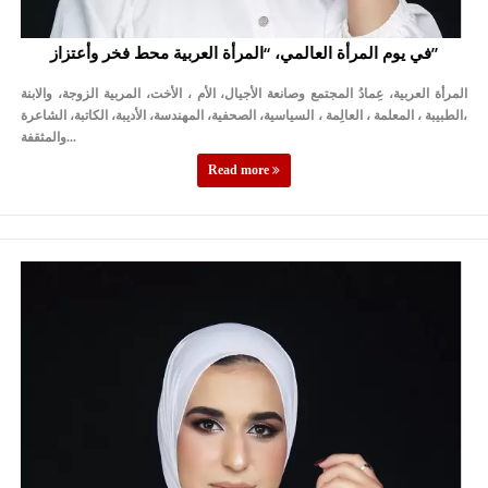
في يوم المرأة العالمي، “المرأة العربية محط فخر وأعتزاز”
المرأة العربية، عِمادُ المجتمع وصانعة الأجيال، الأم ، الأخت، المربية الزوجة، والابنة
،الطبيبة ، المعلمة ، العالِمة ، السياسية، الصحفية، المهندسة، الأديبة، الكاتبة، الشاعرة
والمثقفة...
Read more