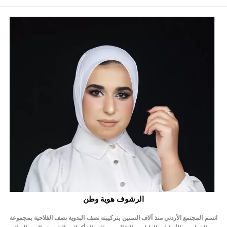
الرشوف هوية وطن
اتسم المجتمع الأردني منذ آلاف السنين بتركيبته نصف البدوية نصف الفلاحية بمجموعة