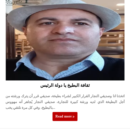
الإسلامية والمسيحية
الأمن يتلف 16 مليون حبة كبتاجون و1480 كغم مواد مخدرة
النواب يقر مشروع تعديل قانون الملكية العقارية
القاضي يلتقي رؤساء تحرير الصحف اليومية ويؤكد حرص مجلس النواب
على شراكة فاعلة مع الإعلام
دعوة المكلفين بخدمة العلم (الدفعة الثالثة) إلى مراجعة منصة خدمة
العلم
الملك يلتقي مجموعة من رفاق السلاح
ثقافة البطيخ يا دولة الرئيس
الملك يتلقى اتصالا هاتفيا من العاهل البحريني
اتخذنا انا وصديقي النجار القرار الكبير لشراء بطيخة، صديقي قرر أن يترك ورشته من
القاضي محمود أحمد فريحات.. مبارك ومزيدا من التوفيق
أجل البطيخة الذي لديه ورشة كبيرة للنجارة، صديقي النجار يُجاهر أنه مهووس
بالبطيخ، وفي كل مرة نلتقي يخب...
Read more