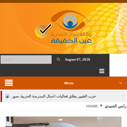
August 07, 2026
Menu
حزب التغيير يطلق فعاليات اعمال المدرسة الحزبية..صور
رامي الجنيدي
HOME
الجيش يفتح باب التجنيد لحملة البكالوريوس في الحقوق والقانون
بيان اجتماع عمّان:دعم الوصاية الهاشمية التاريخية على المقدسات