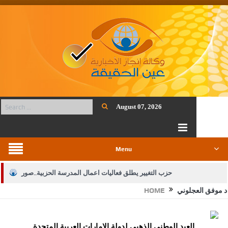
August 07, 2026
Menu
حزب التغيير يطلق فعاليات اعمال المدرسة الحزبية..صور
د موفق العجلوني
HOME
الجيش يفتح باب التجنيد لحملة البكالوريوس في الحقوق والقانون
بيان اجتماع عمّان:دعم الوصاية الهاشمية التاريخية على المقدسات
العيد الوطني الذهبي لدولة الامارات العربية المتحدة