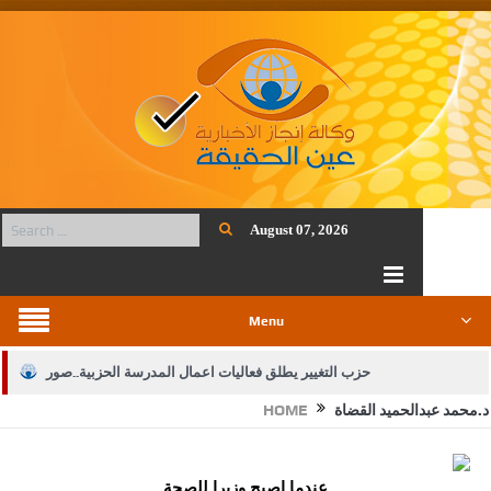
August 07, 2026
Menu
حزب التغيير يطلق فعاليات اعمال المدرسة الحزبية..صور
د.محمد عبدالحميد القضاة
HOME
الجيش يفتح باب التجنيد لحملة البكالوريوس في الحقوق والقانون
بيان اجتماع عمّان:دعم الوصاية الهاشمية التاريخية على المقدسات
عندما اصبح وزيرا للصحة