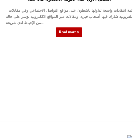
النواب يقر مشروع تعديل قانون الملكية العقارية
ثمة انتقادات واسعة تداولها ناشطون على مواقع التواصل الاجتماعي وفي مقابلات
تشكيلات إدارية واسعة في الداخلية (اسماء)
تلفزيونية شارك فيها أصحاب خبرة، ومقالات عبر المواقع الالكترونية تؤشر على حالة
من الإحباط لدى شريحة...
القاضي يلتقي رؤساء تحرير الصحف اليومية ويؤكد حرص مجلس النواب
Read more
على شراكة فاعلة مع الإعلام
دعوة المكلفين بخدمة العلم (الدفعة الثالثة) إلى مراجعة منصة خدمة
العلم
الملك يلتقي مجموعة من رفاق السلاح
الملك يتلقى اتصالا هاتفيا من العاهل البحريني
القاضي محمود أحمد فريحات.. مبارك ومزيدا من التوفيق
عارف بيك فريحات.. مبارك وبكم تزهو المناصب