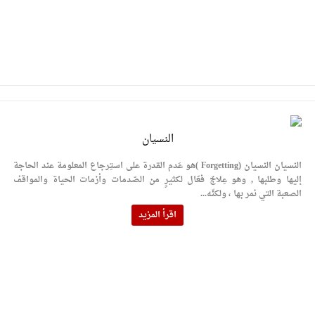
النسيان
النسيان النسيان (Forgetting )هو عَدم القدرة على استِرجاع المعلومة عند الحاجة
إليها وطلبها , وهو عِلاجٌ فعّال لكثيرٍ من الصّدمات وأزمات الحياة والمواقف
الصعبة التي نمر بها ، ولكنّه...
اقرأ المزيد