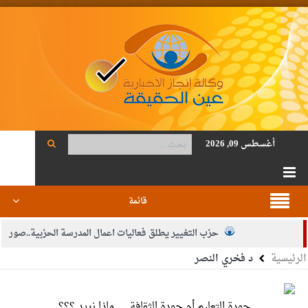
أغسطس 09, 2026
قائمة
حزب التغيير يطلق فعاليات اعمال المدرسة الحزبية..صور
الرئيسية
د فخري النصر
الجيش يفتح باب التجنيد لحملة البكالوريوس في الحقوق والقانون
بيان اجتماع عمّان:دعم الوصاية الهاشمية التاريخية على المقدسات
جودة التعليم أم جودة الثقافة…. ماذا نريد ؟؟؟