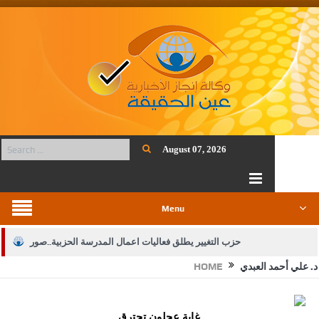
August 07, 2026
Menu
حزب التغيير يطلق فعاليات اعمال المدرسة الحزبية..صور
د. علي أحمد العبدي
HOME
الجيش يفتح باب التجنيد لحملة البكالوريوس في الحقوق والقانون
بيان اجتماع عمّان:دعم الوصاية الهاشمية التاريخية على المقدسات
غابة عجلون تحترق