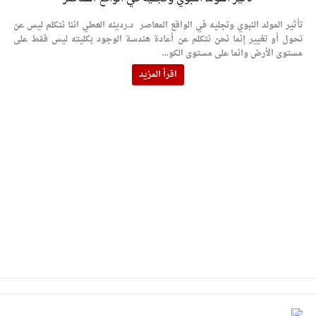
الإسلامية والمسيحية
تأثير المولد النبوي وتجليه في الواقع المعاصر د.ردينه العطي اننا نتكلم ليس عن
الأمن يتلف 16 مليون حبة كبتاجون و1480 كغم مواد مخدرة
تحول أو تغيير إنما نحن نتكلم عن أعادة هندسة الوجود بكليته ليس فقط على
مستوى الأرض وانما على مستوى الكو...
النواب يقر مشروع تعديل قانون الملكية العقارية
اقرأ المزيد
القاضي يلتقي رؤساء تحرير الصحف اليومية ويؤكد حرص مجلس
النواب على شراكة فاعلة مع الإعلام
دعوة المكلفين بخدمة العلم (الدفعة الثالثة) إلى مراجعة منصة خدمة
العلم
الملك يلتقي مجموعة من رفاق السلاح
الملك يتلقى اتصالا هاتفيا من العاهل البحريني
القاضي محمود أحمد فريحات.. مبارك ومزيدا من التوفيق