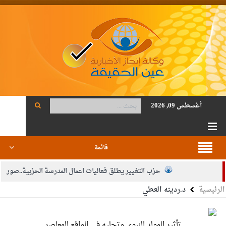
أغسطس 09, 2026
قائمة
حزب التغيير يطلق فعاليات اعمال المدرسة الحزبية..صور
الرئيسية
د.ردينه العطي
الجيش يفتح باب التجنيد لحملة البكالوريوس في الحقوق والقانون
بيان اجتماع عمّان:دعم الوصاية الهاشمية التاريخية على المقدسات
تأثير المولد النبوي وتجليه في الواقع المعاصر