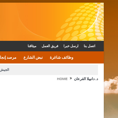
اتصل بنا
ارسل خبرا
فريق العمل
ميثاقنا
وظائف شاغرة
نبض الشارع
مرصد إنجا
الجيش 
د. دانييلا القرعان
HOME
الأمن يتلف 16 مليون حبة كبتاجون و1480 كغم مواد مخدرة
القاضي يلتقي رؤساء تحرير الصح
الملك يتلقى اتصالا هاتفيا من العاهل البحريني