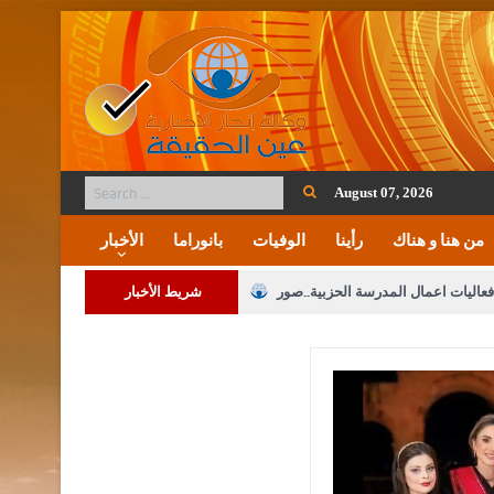
August 07, 2026
من هنا و هناك
رأينا
الوفيات
بانوراما
الأخبار
فعاليات اعمال المدرسة الحزبية..صور
شريط الأخبار
ة على المقدسات الإسلامية والمسيحية
 مشروع تعديل قانون الملكية العقارية
الثالثة) إلى مراجعة منصة خدمة العلم
 فريحات.. مبارك ومزيدا من التوفيق