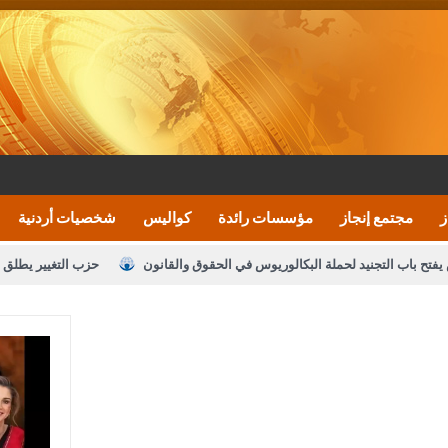
ز
مجتمع إنجاز
مؤسسات رائدة
كواليس
شخصيات أردنية
يفتح باب التجنيد لحملة البكالوريوس في الحقوق والقانون
حزب التغيير يطلق 
بيان اجتماع عمّان:دعم الوصاية الهاشمية التاريخي
ف اليومية ويؤكد حرص مجلس النواب على شراكة فاعلة مع الإعلام
النواب يقر
الملك يلتقي مجموعة من رفاق السلاح
دعوة المكلفين بخدمة العلم (الدفعة 
القاضي محمود أحمد