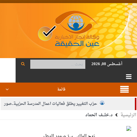
أغسطس 08, 2026
قائمة
حزب التغيير يطلق فعاليات اعمال المدرسة الحزبية..صور
الرئيسية
د.خلـــف الحماد
الجيش يفتح باب التجنيد لحملة البكالوريوس في الحقوق والقانون
بيان اجتماع عمّان:دعم الوصاية الهاشمية التاريخية على المقدسات
نهج الملك.. سرّ صمود الوطن