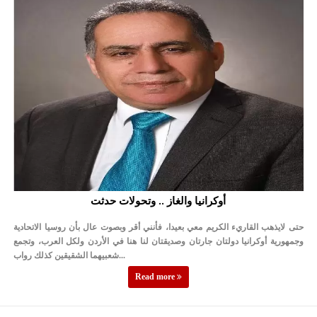
النواب يقر مشروع تعديل قانون الملكية العقارية
تشكيلات إدارية واسعة في الداخلية (اسماء)
القاضي يلتقي رؤساء تحرير الصحف اليومية ويؤكد حرص مجلس النواب
على شراكة فاعلة مع الإعلام
دعوة المكلفين بخدمة العلم (الدفعة الثالثة) إلى مراجعة منصة خدمة
العلم
الملك يلتقي مجموعة من رفاق السلاح
الملك يتلقى اتصالا هاتفيا من العاهل البحريني
أوكرانيا والغاز .. وتحولات حدثت
القاضي محمود أحمد فريحات.. مبارك ومزيدا من التوفيق
حتى لايذهب القاريء الكريم معي بعيدا، فأنني أقر وبصوت عال بأن روسيا الاتحادية
وجمهورية أوكرانيا دولتان جارتان وصديقتان لنا هنا في الأردن ولكل العرب، وتجمع
عارف بيك فريحات.. مبارك وبكم تزهو المناصب
شعبيهما الشقيقين كذلك رواب...
Read more