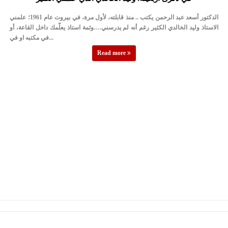
النواب يقر مشروع تعديل قانون الملكية العقارية
الدكتور أسعد عبد الرحمن يكتب .. منذ قابلته، لأول مرة، في بيروت عام 1961؛ علمني
تشكيلات إدارية واسعة في الداخلية (اسماء)
الاستاذ وليد الخالدي الكثير رغم أنه لم يدرسني….وثمة استاذ يعلّمك داخل القاعة، أو
في مكتبه او في...
القاضي يلتقي رؤساء تحرير الصحف اليومية ويؤكد حرص مجلس النواب
Read more
على شراكة فاعلة مع الإعلام
دعوة المكلفين بخدمة العلم (الدفعة الثالثة) إلى مراجعة منصة خدمة
العلم
الملك يلتقي مجموعة من رفاق السلاح
الملك يتلقى اتصالا هاتفيا من العاهل البحريني
القاضي محمود أحمد فريحات.. مبارك ومزيدا من التوفيق
عارف بيك فريحات.. مبارك وبكم تزهو المناصب