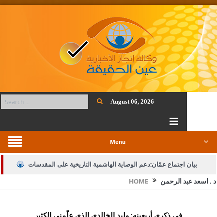
August 06, 2026
Menu
بيان اجتماع عمّان:دعم الوصاية الهاشمية التاريخية على المقدسات
د . اسعد عبد الرحمن
HOME
الإسلامية والمسيحية
الأمن يتلف 16 مليون حبة كبتاجون و1480 كغم مواد مخدرة
في ذكرى أربعينه: وليد الخالدي الذي علّمني الكثير