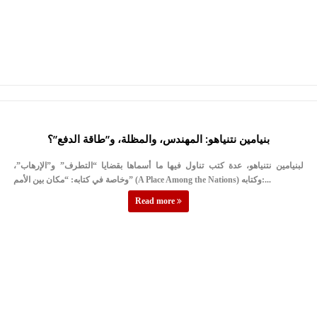
بنيامين نتنياهو: المهندس، والمظلة، و”طاقة الدفع”؟
لبنيامين نتنياهو، عدة كتب تناول فيها ما أسماها بقضايا “التطرف” و”الإرهاب”،
وخاصة في كتابه: “مكان بين الأمم” (A Place Among the Nations) وكتابه:...
Read more