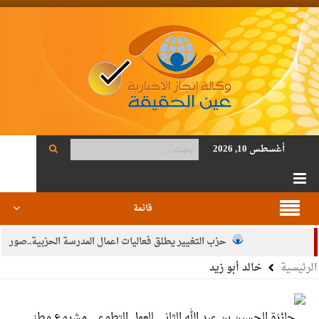
أغسطس 10, 2026
قائمة
حزب التغيير يطلق فعاليات اعمال المدرسة الحزبية..صور
الرئيسية
خالد أبو زيد
الجيش يفتح باب التجنيد لحملة البكالوريوس في الحقوق والقانون
بيان اجتماع عمّان:دعم الوصاية الهاشمية التاريخية على المقدسات
جائزة الحسين بن عبد الله الثاني للعمل التطوعي مشروع وطني