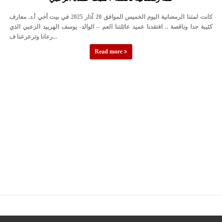
الأمن يتلف 16 مليون حبة كبتاجون و1480 كغم مواد مخدرة
كانت لمتنا الرمضانية اليوم الخميس الموافق 20 آذار 2025 في بيت أخي أ.د. معارف
النواب يقر مشروع تعديل قانون الملكية العقارية
كئيبة جدا وناقصة .. افتقدنا عميد عائلتنا العم – الوالد- يوسف الهربيد الزعبي الذي
رعانا وترعرعنا ف...
تشكيلات إدارية واسعة في الداخلية (اسماء)
Read more
القاضي يلتقي رؤساء تحرير الصحف اليومية ويؤكد حرص مجلس النواب
على شراكة فاعلة مع الإعلام
دعوة المكلفين بخدمة العلم (الدفعة الثالثة) إلى مراجعة منصة خدمة
العلم
الملك يلتقي مجموعة من رفاق السلاح
الملك يتلقى اتصالا هاتفيا من العاهل البحريني
القاضي محمود أحمد فريحات.. مبارك ومزيدا من التوفيق