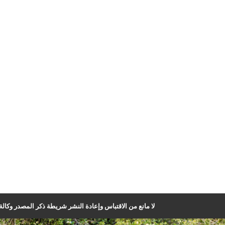
لا مانع من الاقتباس وإعادة النشر شريطة ذكر المصدر وكالة ا