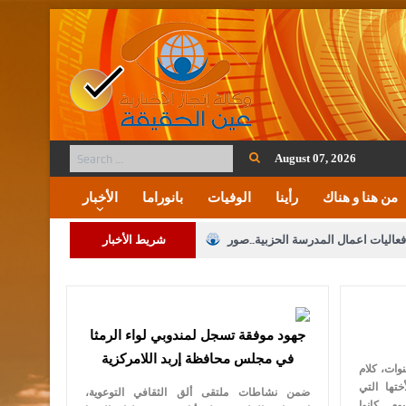
August 07, 2026
من هنا و هناك
رأينا
الوفيات
بانوراما
الأخبار
فعاليات اعمال المدرسة الحزبية..صور
شريط الأخبار
ة على المقدسات الإسلامية والمسيحية
 مشروع تعديل قانون الملكية العقارية
جهود موفقة تسجل لمندوبي لواء الرمثا
الثالثة) إلى مراجعة منصة خدمة العلم
في مجلس محافظة إربد اللامركزية
وات، كلام
 فريحات.. مبارك ومزيدا من التوفيق
ختها التي
ضمن نشاطات ملتقى ألق الثقافي التوعوية،
م ..كانوا