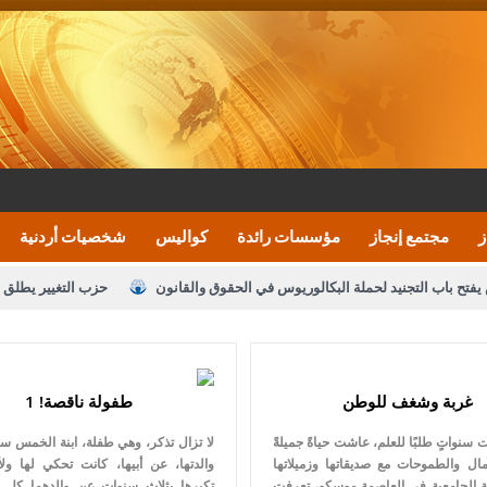
ز
مجتمع إنجاز
مؤسسات رائدة
كواليس
شخصيات أردنية
يفتح باب التجنيد لحملة البكالوريوس في الحقوق والقانون
حزب التغيير يطلق 
بيان اجتماع عمّان:دعم الوصاية الهاشمية التاريخي
ف اليومية ويؤكد حرص مجلس النواب على شراكة فاعلة مع الإعلام
النواب يقر
غربة وشغف للوطن
طفولة ناقصة! 1
الملك يلتقي مجموعة من رفاق السلاح
دعوة المكلفين بخدمة العلم (الدفعة 
سنواتٍ طلبًا للعلم، عاشت حياةً جميلةً
لا تزال تذكر، وهي طفلة، ابنة الخمس سن
القاضي محمود أحمد
مال والطموحات مع صديقاتها وزميلاتها
والدتها، عن أبيها، كانت تحكي لها ولأ
ة الجامعية في العاصمة موسكو، تعرفت
تكبرها بثلاث سنوات عن والدهما كل يو