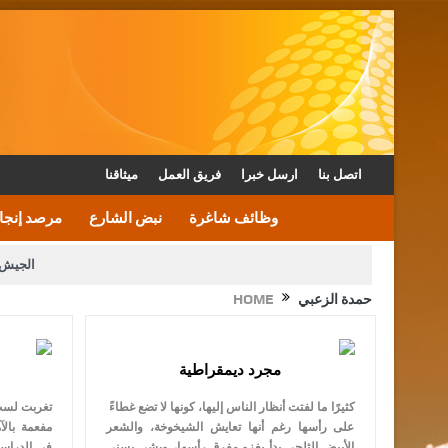
اتصل بنا
ارسل خبرا
فريق العمل
ميثاقنا
وظائف شاغرة
نبض الشارع
مرصد إنجا
الجيش 
حمدة الزعبي
HOME
الأمن يتلف 16 مليون حبة كبتاجون و1480 كغم مواد مخدرة
القاضي يلتقي رؤساء تحرير الصح
مجرد ديمقراطية
الملك يتلقى اتصالا هاتفيا من العاهل البحريني
كثيرًا ما لفتت أنظار الناس إليها، كونها لا تضع غطاءً
تغربت لست 
على رأسها رغم أنها تعايش الشيخوخة، والشعر
مفعمة بالآ
الأبيض الثلجي بدأ يغزو مفرق رأسها، ويشي بسني
في الدراس