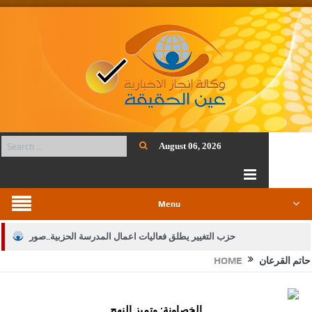
August 06, 2026
Menu
حزب التغيير يطلق فعاليات اعمال المدرسة الحزبية..صور
حاتم القرعان
HOME
الجيش يفتح باب التجنيد لحملة البكالوريوس في الحقوق والقانون
بيان اجتماع عمّان:دعم الوصاية الهاشمية التاريخية على المقدسات
الخصاونة: وتميز النهج