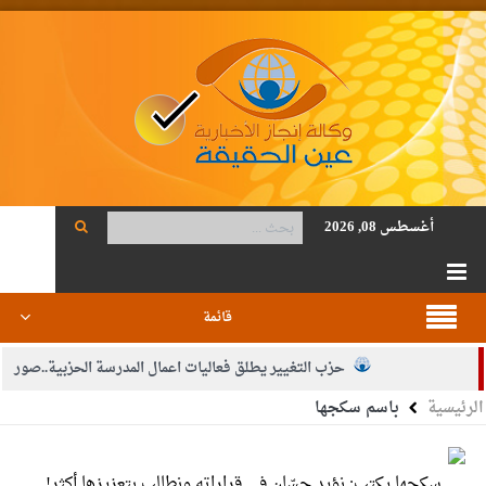
أغسطس 08, 2026
قائمة
حزب التغيير يطلق فعاليات اعمال المدرسة الحزبية..صور
الرئيسية
باسم سكجها
الجيش يفتح باب التجنيد لحملة البكالوريوس في الحقوق والقانون
بيان اجتماع عمّان:دعم الوصاية الهاشمية التاريخية على المقدسات
سكجها يكتب: نؤيد حسّان في قراراته ونطالب بتعزيزها أكثر!