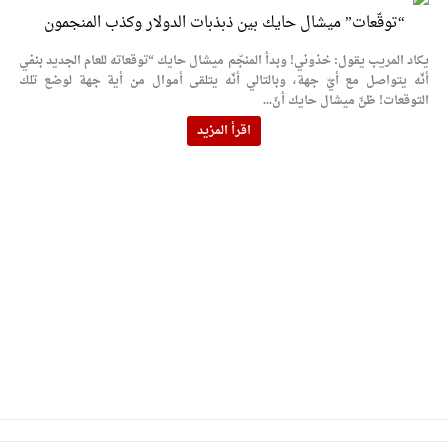
“توقّعات” ميشال حايك بين ذبذبات الدولار وكذب المنجمون
يكاد المريب يقول: خذوني! وبدأ المنجّم ميشال حايك “توقعاته للعام الجديد بنفي
أنّه يتواصل مع أيّ جهة، وبالتالي أنّه يتلقى أموال من أية جهة لوضع تلك
التوقعات! ظنّ ميشال حايك أنّ...
اقرأ المزيد