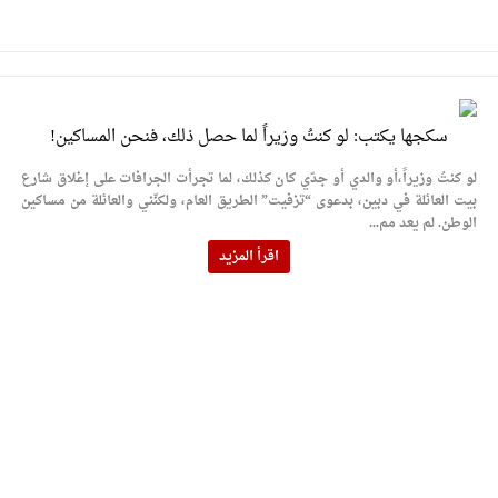
سكجها يكتب: لو كنتُ وزيراً لما حصل ذلك، فنحن المساكين!
لو كنتُ وزيراً،أو والدي أو جدّي كان كذلك، لما تجرأت الجرافات على إغلاق شارع
بيت العائلة في دبين، بدعوى “تزفيت” الطريق العام، ولكنّني والعائلة من مساكين
الوطن. لم يعد مم...
اقرأ المزيد