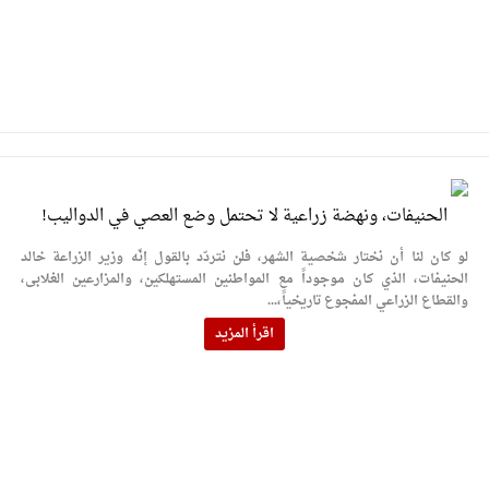
الحنيفات، ونهضة زراعية لا تحتمل وضع العصي في الدواليب!
لو كان لنا أن نختار شخصية الشهر، فلن نتردّد بالقول إنّه وزير الزراعة خالد
الحنيفات، الذي كان موجوداً مع المواطنين المستهلكين، والمزارعين الغلابى،
والقطاع الزراعي المفجوع تاريخياً،...
اقرأ المزيد