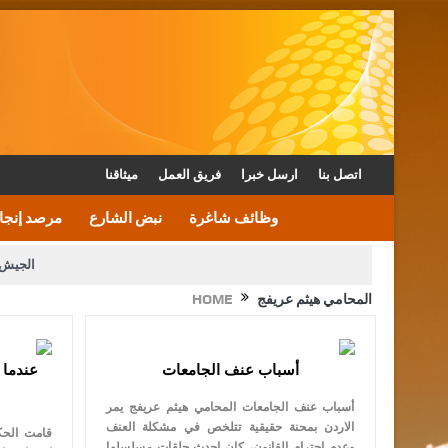
اتصل بنا
ارسل خبرا
فريق العمل
ميثاقنا
وظائف شاغرة
نبض الشارع
مرصد إنجا
الجيش 
المحامي هيثم عريفج
HOME
الأمن يتلف 16 مليون حبة كبتاجون و1480 كغم مواد مخدرة
القاضي يلتقي رؤساء تحرير الصح
أسباب عنف الجامعات
عندما 
الملك يتلقى اتصالا هاتفيا من العاهل البحريني
أسباب عنف الجامعات المحامي هيثم عريفج يمر
الاردن بمحنة حقيقية تتلخص في مشكلة العنف
قامت الحكو
وعدم احترام القانون، كان احدث حلقات مسلسلها