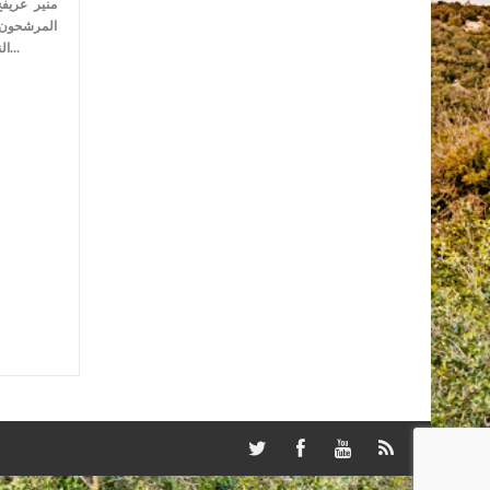
منير عريفج
المرشحون 
الناخبين بطرق عدة، كانت الدعاية الانتخابي...