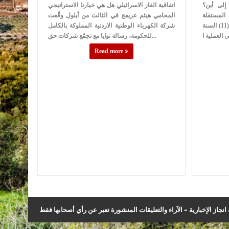
 إلى أين؟
اتفاقية الغاز الاسرائيلي هل هي خيارنا الاستراتيجي
المستقلة
المحامي هيثم عريفج في الثالث من أيلول وقّعت
للانتخاب في الاردن بموجب القانون رقم (11) السنة
شركة الكهرباء الوطنية الاردنية المملوكة بالكامل
للحكومة، رسالة نوايا مع تجمّع شركات حق...
Read more
نجاز الإخبارية – الآراء والتعليقات المنشورة تعبر عن رأي أصحابها فقط