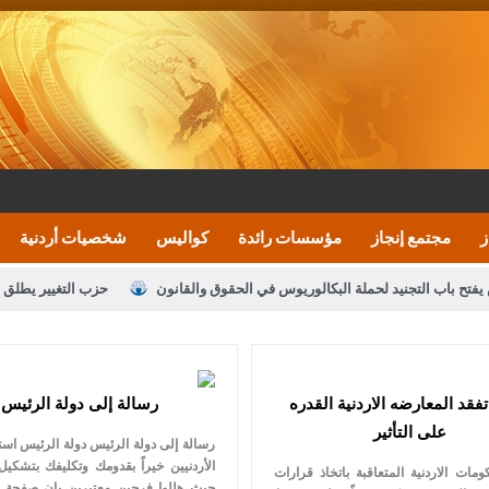
ز
مجتمع إنجاز
مؤسسات رائدة
كواليس
شخصيات أردنية
يفتح باب التجنيد لحملة البكالوريوس في الحقوق والقانون
حزب التغيير يطلق 
بيان اجتماع عمّان:دعم الوصاية الهاشمية التاريخي
ف اليومية ويؤكد حرص مجلس النواب على شراكة فاعلة مع الإعلام
النواب يقر
تفقد المعارضه الاردنية القدره
رسالة إلى دولة الرئيس
الملك يلتقي مجموعة من رفاق السلاح
دعوة المكلفين بخدمة العلم (الدفعة 
على التأثير
رسالة إلى دولة الرئيس دولة الرئيس ا
القاضي محمود أحمد
الأردنيين خيراً بقدومك وتكليفك بتشكيل 
مات الاردنية المتعاقبة باتخاذ قرارات
حيث هللوا فرحين معتبرين بان صفحة 