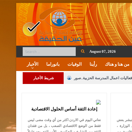
August 07, 2026
من هنا و هناك
رأينا
الوفيات
بانوراما
الأخبار
فعاليات اعمال المدرسة الحزبية..صور
شريط الأخبار
ة على المقدسات الإسلامية والمسيحية
 مشروع تعديل قانون الملكية العقارية
إعادة الثقة أساس الحلول الاقتصادية
الثالثة) إلى مراجعة منصة خدمة العلم
ستبشر بعض
نعاني اليوم في الاردن اكثر من أي وقت مضى ليس
 فريحات.. مبارك ومزيدا من التوفيق
الوزارة ،
فقط من الوضع الاقتصادي الصعب ، بل من فقدان
قاسية من
الثقة بين الشارع و الحكومة ، الأمر الذي يعد عاملاً