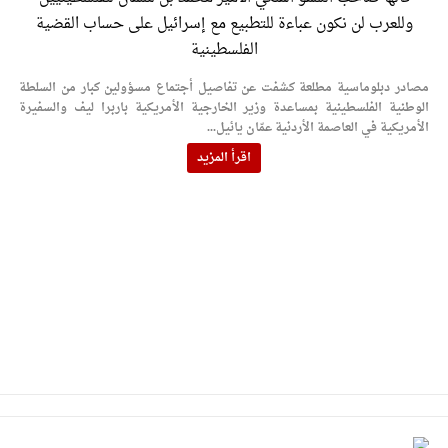
الإسلامية والمسيحية
وللعرب لن نكون عباءة للتطبيع مع إسرائيل على حساب القضية
الأمن يتلف 16 مليون حبة كبتاجون و1480 كغم مواد مخدرة
الفلسطينية
النواب يقر مشروع تعديل قانون الملكية العقارية
مصادر دبلوماسية مطلعة كشفت عن تفاصيل أجتماع مسؤولين كبار من السلطة
الوطنية الفلسطينية بمساعدة وزير الخارجية الأمريكية باربرا ليف والسفيرة
القاضي يلتقي رؤساء تحرير الصحف اليومية ويؤكد حرص مجلس
الأمريكية في العاصمة الأردنية عمّان يائيل...
النواب على شراكة فاعلة مع الإعلام
اقرأ المزيد
دعوة المكلفين بخدمة العلم (الدفعة الثالثة) إلى مراجعة منصة خدمة
العلم
الملك يلتقي مجموعة من رفاق السلاح
الملك يتلقى اتصالا هاتفيا من العاهل البحريني
القاضي محمود أحمد فريحات.. مبارك ومزيدا من التوفيق