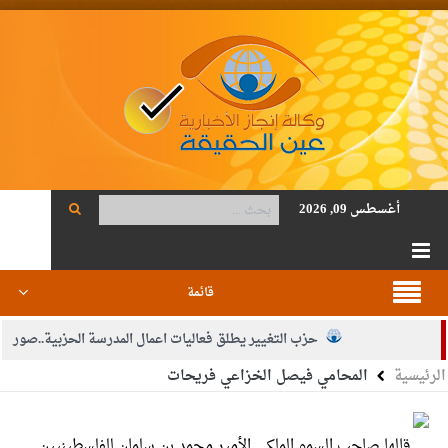
أغسطس 09, 2026
قائمة
حزب التغيير يطلق فعاليات اعمال المدرسة الحزبية..صور
الرئيسية
المحامي فيصل الخزاعي فريحات
الجيش يفتح باب التجنيد لحملة البكالوريوس في الحقوق والقانون
بيان اجتماع عمّان:دعم الوصاية الهاشمية التاريخية على المقدسات
قالها صاحب السمو الملكي الأمير محمد بن سلمان للفلسطينيين