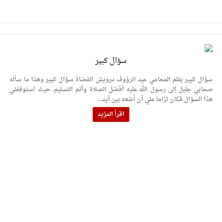
سؤال كبير
سؤال كبير بقلم المحامي عبد الرؤوف درويش القضاة سؤال كبير وهذا ما سأله
صحابي جليل إلى رسول الله عليه أفضل الصلاة وأتم التسليم. حيث استوقفني
هذا السؤال فكان لزاما علي أن أضعه بين أيد...
اقرأ المزيد