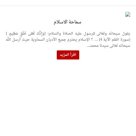
سماحة الاسلام
يقول سبحانه وتعالى للرسول عليه الصلاة والسلام: {وَإِنَّكَ لَعَلى خُلُقٍ عَظِيمٍ }
(سورة القلم الآية 4) … ؟ الإسلام يحترم جميع الأديان السماوية حيث أرسل الله
سبحانه تعالى سيدنا محمد...
اقرأ المزيد