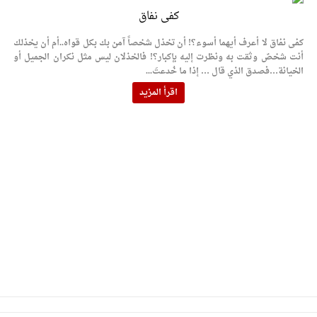
كفى نفاق
كفى نفاق لا أعرف أيهما أسوء؟! أن تخذل شخصاً آمن بك بكل قواه..أم أن يخذلك
أنت شخصٌ وثقت به ونظرت إليه بإكبار؟! فالخذلان ليس مثل نكران الجميل أو
الخيانة…فصدق الذي قال … إذا ما خُدعتَ...
اقرأ المزيد