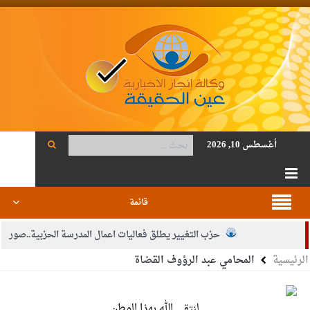
أغسطس 10, 2026
قائمة
حزب التغيير يطلق فعاليات اعمال المدرسة الحزبية..صور
الرئيسية
المحامي عبد الرؤوف القضاة
الجيش يفتح باب التجنيد لحملة البكالوريوس في الحقوق والقانون
بيان اجتماع عمّان:دعم الوصاية الهاشمية التاريخية على المقدسات
لنتقي الله بهذا الوطن