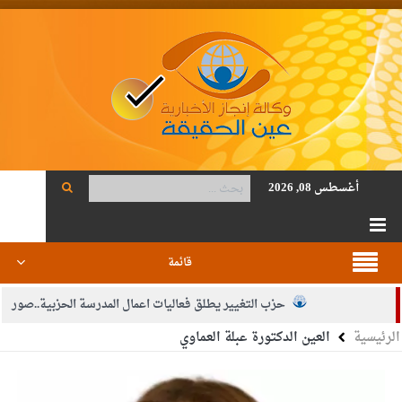
أغسطس 08, 2026
قائمة
حزب التغيير يطلق فعاليات اعمال المدرسة الحزبية..صور
الرئيسية
العين الدكتورة عبلة العماوي
الجيش يفتح باب التجنيد لحملة البكالوريوس في الحقوق والقانون
بيان اجتماع عمّان:دعم الوصاية الهاشمية التاريخية على المقدسات