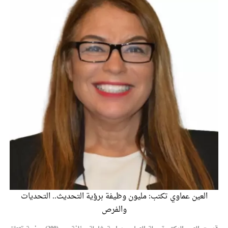
الإسلامية والمسيحية
الأمن يتلف 16 مليون حبة كبتاجون و1480 كغم مواد مخدرة
النواب يقر مشروع تعديل قانون الملكية العقارية
القاضي يلتقي رؤساء تحرير الصحف اليومية ويؤكد حرص مجلس
النواب على شراكة فاعلة مع الإعلام
دعوة المكلفين بخدمة العلم (الدفعة الثالثة) إلى مراجعة منصة خدمة
العلم
الملك يلتقي مجموعة من رفاق السلاح
الملك يتلقى اتصالا هاتفيا من العاهل البحريني
القاضي محمود أحمد فريحات.. مبارك ومزيدا من التوفيق
العين عماوي تكتب: مليون وظيفة برؤية التحديث.. التحديات
والفرص