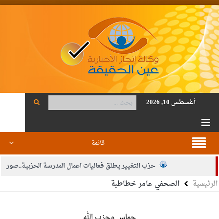
أغسطس 10, 2026
قائمة
حزب التغيير يطلق فعاليات اعمال المدرسة الحزبية..صور
الرئيسية
الصحفي عامر خطاطبة
الجيش يفتح باب التجنيد لحملة البكالوريوس في الحقوق والقانون
بيان اجتماع عمّان:دعم الوصاية الهاشمية التاريخية على المقدسات
حماس وحزب الله