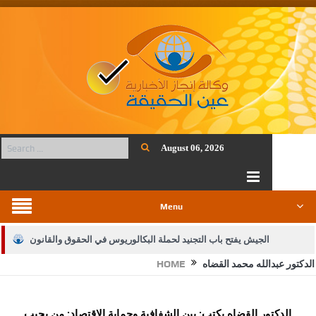
August 06, 2026
Menu
الجيش يفتح باب التجنيد لحملة البكالوريوس في الحقوق والقانون
الدكتور عبدالله محمد القضاه
HOME
بيان اجتماع عمّان:دعم الوصاية الهاشمية التاريخية على المقدسات
الإسلامية والمسيحية
الدكتور القضاه يكتب: بين الشفافية وحماية الاقتصاد: من يجيب