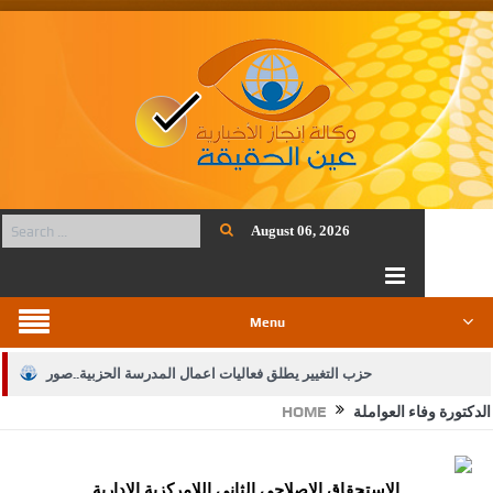
August 06, 2026
Menu
حزب التغيير يطلق فعاليات اعمال المدرسة الحزبية..صور
الدكتورة وفاء العواملة
HOME
الجيش يفتح باب التجنيد لحملة البكالوريوس في الحقوق والقانون
بيان اجتماع عمّان:دعم الوصاية الهاشمية التاريخية على المقدسات
الإستحقاق الإصلاحي الثاني اللامركزية الإدارية