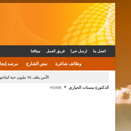
اتصل بنا
ارسل خبرا
فريق العمل
ميثاقنا
وظائف شاغرة
نبض الشارع
مرصد إنجا
الأمن يتلف 16 مليون حبة كبتاجون و1480 كغم مواد مخدرة
الدكتورة مسنات الحياري
HOME
دعوة المكلفين بخدمة العلم (الدفعة الثالثة) إلى مراجعة م
القاضي محمود أحمد فريحات.. مبا