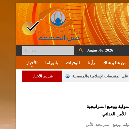
August 06, 2026
من هنا و هناك
رأينا
الوفيات
بانوراما
الأخبار
ة على المقدسات الإسلامية والمسيحية
شريط الأخبار
 مشروع تعديل قانون الملكية العقارية
لنواب على شراكة فاعلة مع الإعلام
ولية ووضع استراتيجية
لملك يلتقي مجموعة من رفاق السلاح
للأمن الغذائي
فريحات.. مبارك وبكم تزهو المناصب
ية ووضع استراتيجية للأمن