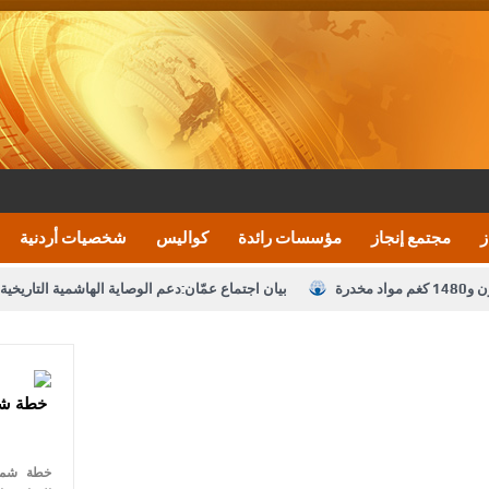
ز
مجتمع إنجاز
مؤسسات رائدة
كواليس
شخصيات أردنية
بيان اجتماع عمّان:دعم الوصاية الهاشمية التاريخي
تشكيلات إدارية واسعة في الداخلية (اسماء)
النواب يقر
نصة خدمة العلم
القاضي يلتقي رؤساء تحرير الصحف اليومية ويؤكد حرص مجلس ا
خطة شم
رك ومزيدا من التوفيق
الملك يتلقى اتصالا هاتفيا من العاهل البحريني
ا
عارف بيك 
خطة شمول