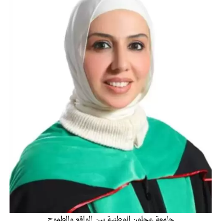
الإسلامية والمسيحية
الأمن يتلف 16 مليون حبة كبتاجون و1480 كغم مواد مخدرة
النواب يقر مشروع تعديل قانون الملكية العقارية
القاضي يلتقي رؤساء تحرير الصحف اليومية ويؤكد حرص مجلس
النواب على شراكة فاعلة مع الإعلام
دعوة المكلفين بخدمة العلم (الدفعة الثالثة) إلى مراجعة منصة خدمة
العلم
الملك يلتقي مجموعة من رفاق السلاح
الملك يتلقى اتصالا هاتفيا من العاهل البحريني
القاضي محمود أحمد فريحات.. مبارك ومزيدا من التوفيق
جامعة عجلون الوطنية بين الواقع والطموح