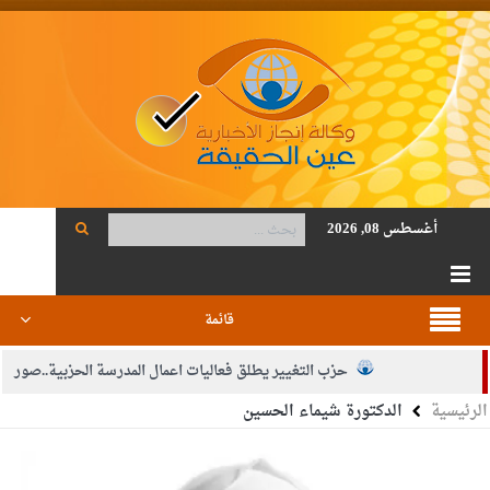
أغسطس 08, 2026
قائمة
حزب التغيير يطلق فعاليات اعمال المدرسة الحزبية..صور
الرئيسية
الدكتورة شيماء الحسين
الجيش يفتح باب التجنيد لحملة البكالوريوس في الحقوق والقانون
بيان اجتماع عمّان:دعم الوصاية الهاشمية التاريخية على المقدسات