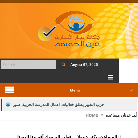
August 07, 2026
Menu
حزب التغيير يطلق فعاليات اعمال المدرسة الحزبية..صور
أ.د. عدنان مساعده
HOME
الجيش يفتح باب التجنيد لحملة البكالوريوس في الحقوق والقانون
بيان اجتماع عمّان:دعم الوصاية الهاشمية التاريخية على المقدسات
المساعده يكتب: مهلا … فعلى اليرموك أقسمنا اليمينا !!