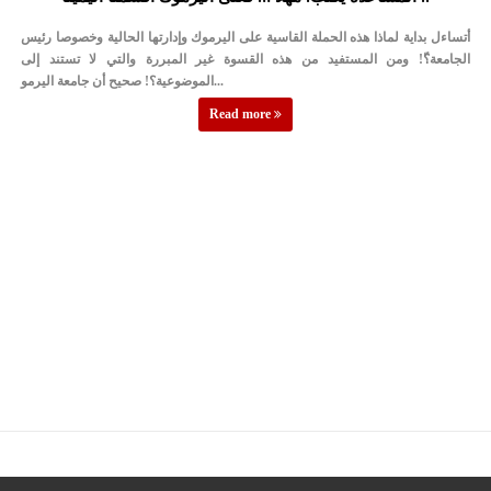
الإسلامية والمسيحية
أتساءل بداية لماذا هذه الحملة القاسية على اليرموك وإدارتها الحالية وخصوصا رئيس
الأمن يتلف 16 مليون حبة كبتاجون و1480 كغم مواد مخدرة
الجامعة؟ّ! ومن المستفيد من هذه القسوة غير المبررة والتي لا تستند إلى
الموضوعية؟! صحيح أن جامعة اليرمو...
النواب يقر مشروع تعديل قانون الملكية العقارية
Read more
القاضي يلتقي رؤساء تحرير الصحف اليومية ويؤكد حرص مجلس النواب
على شراكة فاعلة مع الإعلام
دعوة المكلفين بخدمة العلم (الدفعة الثالثة) إلى مراجعة منصة خدمة
العلم
الملك يلتقي مجموعة من رفاق السلاح
الملك يتلقى اتصالا هاتفيا من العاهل البحريني
القاضي محمود أحمد فريحات.. مبارك ومزيدا من التوفيق