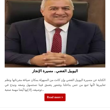
الأمن يتلف 16 مليون حبة كبتاجون و1480 كغم مواد مخدرة
النواب يقر مشروع تعديل قانون الملكية العقارية
القاضي يلتقي رؤساء تحرير الصحف اليومية ويؤكد حرص مجلس النواب
على شراكة فاعلة مع الإعلام
دعوة المكلفين بخدمة العلم (الدفعة الثالثة) إلى مراجعة منصة خدمة
العلم
الملك يلتقي مجموعة من رفاق السلاح
الملك يتلقى اتصالا هاتفيا من العاهل البحريني
اليوبيل الفضي.. مسيرة الإنجاز
القاضي محمود أحمد فريحات.. مبارك ومزيدا من التوفيق
الكتابة عن مسيرة اليوبيل الفضي وإن كانت من السهولة بمكان صياغة مفرداتها ونظم
تعابيرها لأنها تنبع من حس بداخلنا وشعور يتعمق فينا نستسهل وصفه ونبدع في
عارف بيك فريحات.. مبارك وبكم تزهو المناصب
توصيفه، إلا إنها أيضا مهمة صعبة...
Read more