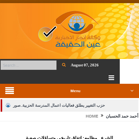
August 07, 2026
Menu
حزب التغيير يطلق فعاليات اعمال المدرسة الحزبية..صور
أحمد حمد الحسبان
HOME
الجيش يفتح باب التجنيد لحملة البكالوريوس في الحقوق والقانون
بيان اجتماع عمّان:دعم الوصاية الهاشمية التاريخية على المقدسات
الشرع ـ مظلوم: اتفاق تاريخي وتساؤلات صعبة