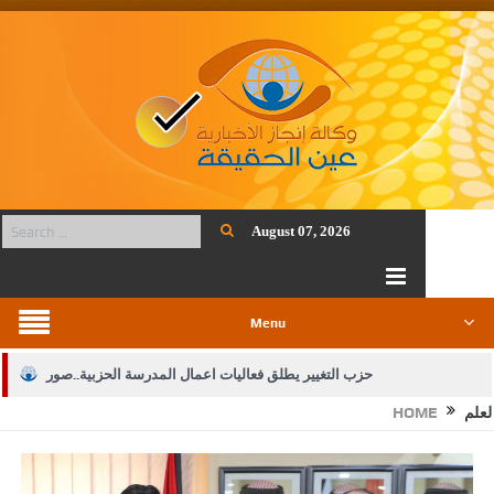
August 07, 2026
Menu
حزب التغيير يطلق فعاليات اعمال المدرسة الحزبية..صور
لعلم
HOME
الجيش يفتح باب التجنيد لحملة البكالوريوس في الحقوق والقانون
بيان اجتماع عمّان:دعم الوصاية الهاشمية التاريخية على المقدسات