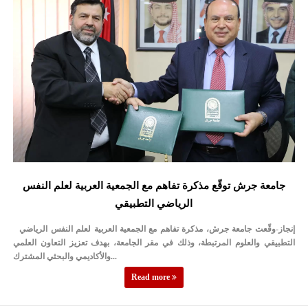
الإسلامية والمسيحية
الأمن يتلف 16 مليون حبة كبتاجون و1480 كغم مواد مخدرة
النواب يقر مشروع تعديل قانون الملكية العقارية
القاضي يلتقي رؤساء تحرير الصحف اليومية ويؤكد حرص مجلس النواب
على شراكة فاعلة مع الإعلام
دعوة المكلفين بخدمة العلم (الدفعة الثالثة) إلى مراجعة منصة خدمة
العلم
جامعة جرش توقّع مذكرة تفاهم مع الجمعية العربية لعلم النفس
الملك يلتقي مجموعة من رفاق السلاح
الرياضي التطبيقي
الملك يتلقى اتصالا هاتفيا من العاهل البحريني
إنجاز-وقّعت جامعة جرش، مذكرة تفاهم مع الجمعية العربية لعلم النفس الرياضي
القاضي محمود أحمد فريحات.. مبارك ومزيدا من التوفيق
التطبيقي والعلوم المرتبطة، وذلك في مقر الجامعة، بهدف تعزيز التعاون العلمي
والأكاديمي والبحثي المشترك...
Read more