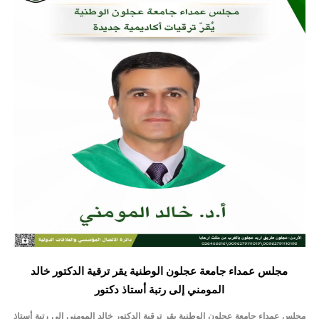
الأمن يتلف 16 مليون حبة كبتاجون و1480 كغم مواد مخدرة
النواب يقر مشروع تعديل قانون الملكية العقارية
القاضي يلتقي رؤساء تحرير الصحف اليومية ويؤكد حرص مجلس النواب
على شراكة فاعلة مع الإعلام
دعوة المكلفين بخدمة العلم (الدفعة الثالثة) إلى مراجعة منصة خدمة
العلم
الملك يلتقي مجموعة من رفاق السلاح
الملك يتلقى اتصالا هاتفيا من العاهل البحريني
القاضي محمود أحمد فريحات.. مبارك ومزيدا من التوفيق
عارف بيك فريحات.. مبارك وبكم تزهو المناصب
مجلس عمداء جامعة عجلون الوطنية يقر ترقية الدكتور خالد
المومني إلى رتبة أستاذ دكتور
مجلس عمداء جامعة عجلون الوطنية يقر ترقية الدكتور خالد المومني إلى رتبة أستاذ