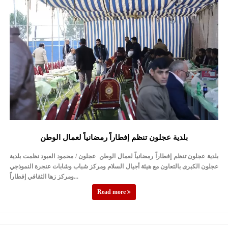
النواب يقر مشروع تعديل قانون الملكية العقارية
تشكيلات إدارية واسعة في الداخلية (اسماء)
القاضي يلتقي رؤساء تحرير الصحف اليومية ويؤكد حرص مجلس النواب
على شراكة فاعلة مع الإعلام
دعوة المكلفين بخدمة العلم (الدفعة الثالثة) إلى مراجعة منصة خدمة
العلم
الملك يلتقي مجموعة من رفاق السلاح
بلدية عجلون تنظم إفطاراً رمضانياً لعمال الوطن
الملك يتلقى اتصالا هاتفيا من العاهل البحريني
بلدية عجلون تنظم إفطاراً رمضانياً لعمال الوطن عجلون / محمود العبود نظمت بلدية
القاضي محمود أحمد فريحات.. مبارك ومزيدا من التوفيق
عجلون الكبرى بالتعاون مع هيئة أجيال السلام ومركز شباب وشابات عنجرة النموذجي
ومركز زها الثقافي إفطاراً...
عارف بيك فريحات.. مبارك وبكم تزهو المناصب
Read more