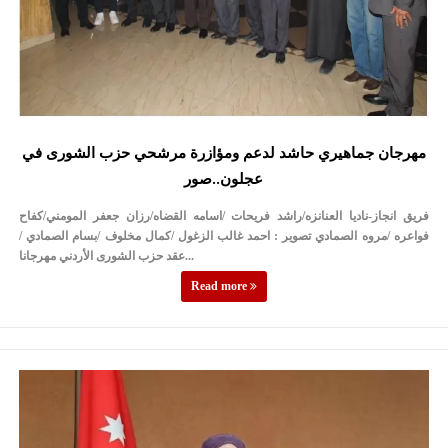
مهرجان جماهيري حاشد لدعم ومؤازرة مرشحي حزب الشورى في
عجلون..صور
فريق انجاز-ناديا العنانزه/راشد فريحات /اسامه القضاه/رزان جعفر المومني/كفاح
فواعره /مروه الصمادي تصوير : احمد غالب الزغول /كمال مخلوف /بسام الصمادي /
عقد حزب الشورى الأردني مهرجانا...
Read more