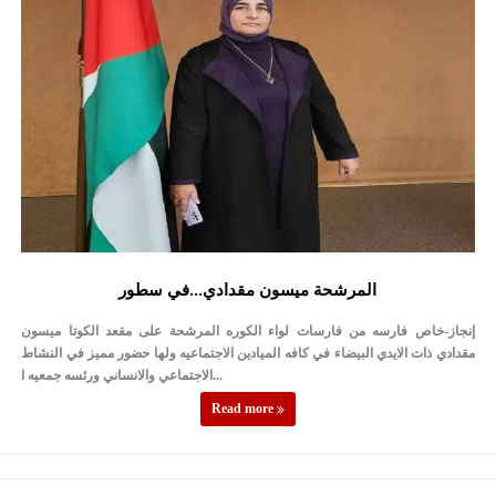
المرشحة ميسون مقدادي…في سطور
إنجاز-خاص فارسه من فارسات لواء الكوره المرشحة على مقعد الكوتا ميسون
مقدادي ذات الايدي البيضاء في كافه الميادين الاجتماعيه ولها حضور مميز في النشاط
الاجتماعي والانساني ورئسه جمعيه ا...
Read more