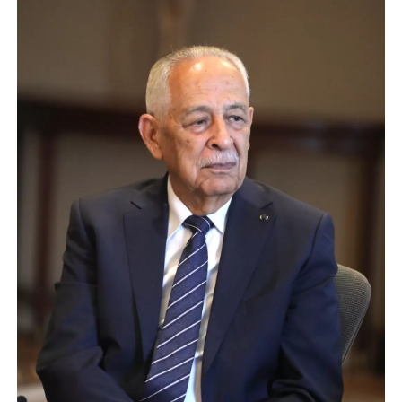
الإسلامية والمسيحية
الأمن يتلف 16 مليون حبة كبتاجون و1480 كغم مواد مخدرة
النواب يقر مشروع تعديل قانون الملكية العقارية
القاضي يلتقي رؤساء تحرير الصحف اليومية ويؤكد حرص مجلس النواب
على شراكة فاعلة مع الإعلام
دعوة المكلفين بخدمة العلم (الدفعة الثالثة) إلى مراجعة منصة خدمة
العلم
الملك يلتقي مجموعة من رفاق السلاح
الملك يتلقى اتصالا هاتفيا من العاهل البحريني
القاضي محمود أحمد فريحات.. مبارك ومزيدا من التوفيق