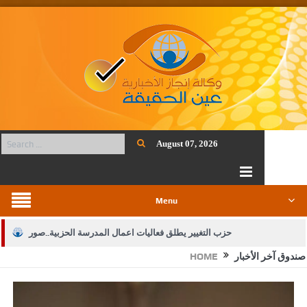
August 07, 2026
Menu
حزب التغيير يطلق فعاليات اعمال المدرسة الحزبية..صور
صندوق آخر الأخبار
HOME
الجيش يفتح باب التجنيد لحملة البكالوريوس في الحقوق والقانون
بيان اجتماع عمّان:دعم الوصاية الهاشمية التاريخية على المقدسات