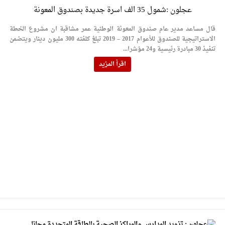
حزب التغيير يطلق فعاليات اعمال المدرسة الحزبية..صور
عجلون :شمول 35 الف اسرة جديدة بصندوق المعونة
مدير مهرجان جرش.. نهج ميداني يؤمن بلغة الحوار والشراكة
قال مساعد مدير عام صندوق المعونة الوطنية عمر مشاقبة ان مشروع الخطة
الاستراتيجية للصندوق للأعوام 2017 – 2019 تبلغ كلفته 300 مليون دينار ويتضمن
تنفيذ 30 مبادرة رئيسية و24 مؤشرا...
اقرأ المزيد