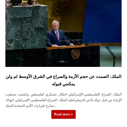
الأمن يتلف 16 مليون حبة كبتاجون و1480 كغم مواد مخدرة
النواب يقر مشروع تعديل قانون الملكية العقارية
القاضي يلتقي رؤساء تحرير الصحف اليومية ويؤكد حرص مجلس النواب
على شراكة فاعلة مع الإعلام
دعوة المكلفين بخدمة العلم (الدفعة الثالثة) إلى مراجعة منصة خدمة
العلم
الملك يلتقي مجموعة من رفاق السلاح
الملك: الصمت عن حجم الأزمة والصراع في الشرق الأوسط لم ولن
الملك يتلقى اتصالا هاتفيا من العاهل البحريني
يمكنني قبوله
القاضي محمود أحمد فريحات.. مبارك ومزيدا من التوفيق
الملك: الصراع الفلسطيني-الإسرائيلي احتلال عسكري لفلسطين ولشعب مسلوب
عارف بيك فريحات.. مبارك وبكم تزهو المناصب
الإرادة من قبل دولة تدّعي الديمقراطية الملك: الصراع الفلسطيني-الإسرائيلي انتهاك
صارخ لقرارات الأمم المتحدة المتك...
Read more