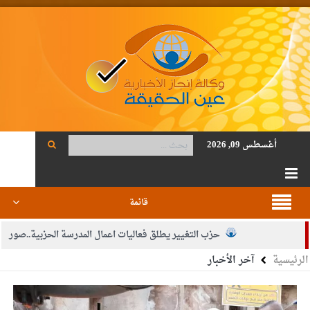
أغسطس 09, 2026
قائمة
حزب التغيير يطلق فعاليات اعمال المدرسة الحزبية..صور
الرئيسية
آخر الأخبار
الجيش يفتح باب التجنيد لحملة البكالوريوس في الحقوق والقانون
بيان اجتماع عمّان:دعم الوصاية الهاشمية التاريخية على المقدسات