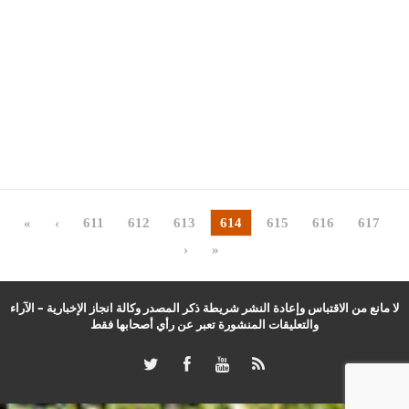
«
‹
611
612
613
614
615
616
617
›
»
لا مانع من الاقتباس وإعادة النشر شريطة ذكر المصدر وكالة انجاز الإخبارية – الآراء
والتعليقات المنشورة تعبر عن رأي أصحابها فقط