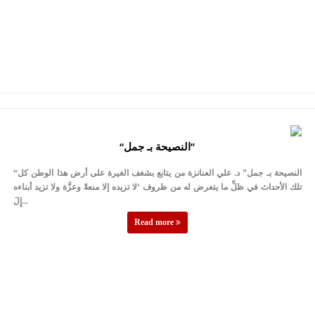
“النصيحة بـ جمل”
“النصيحة بـ جمل” د. علي العنانزة من يتابع بشغف الغيرة على أرض هذا الوطن كل
تلك الأحداث في ظلِّ ما يتعرض له من ظروف ‘لا تزيده إلا منعةً وعزَّة ولا تزيد أبناءه
إِلَ...
Read more