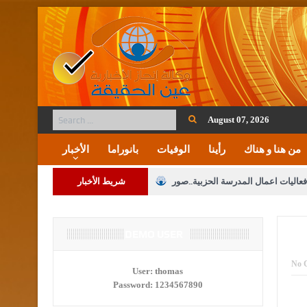
August 07, 2026
من هنا و هناك
رأينا
الوفيات
بانوراما
الأخبار
فعاليات اعمال المدرسة الحزبية..صور
شريط الأخبار
ة على المقدسات الإسلامية والمسيحية
 مشروع تعديل قانون الملكية العقارية
DEMO USER
الثالثة) إلى مراجعة منصة خدمة العلم
No 
User:
thomas
Password:
1234567890
 فريحات.. مبارك ومزيدا من التوفيق