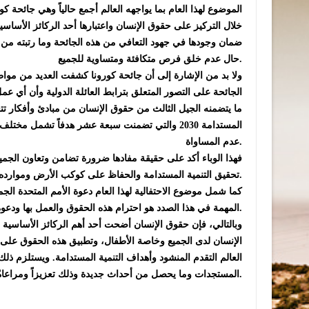
الموضوع لهذا العام بما يواجهه العالم أجمع حالياً وهي جائحة
خلال التركيز على حقوق الإنسان واعتبارها أحد الركائز الأساسي
ضمان وجودها في جهود التعافي من هذه الجائحة وما رتبته من آ
حال عدم خلق فرص متكافئة ومتساوية للجميع.
ولا بد من الإشارة إلى أن جائحة كورونا كشفت العديد من موا
الجائحة على التصور المتعلق بترابط العائلة الدولية وأن أي 
ما يتضمنه الجيل الثالث من حقوق الإنسان من مبادئ وأفكار تتع
المستدامة 2030 والتي تضمنت سبعة عشر هدفاً تشمل
عدم المساواة.
فهذا الوباء أكد على حقيقة مفادها ضرورة تضامن وتعاون الجم
تحقيق التنمية المستدامة والحفاظ على كوكب الأرض وموارده من أجل الأجيال القادمة.
كما شمل موضوع الاحتفالية لهذا العام دعوة الأمم المتحدة ا
المهمة في هذا الصدد هو احترام هذه الحقوق والعمل بها ودعوة الآخرين إلى احترامها والتقيد بما جاء بها.
وبالتالي، فإن حقوق الإنسان أضحت أحد أهم الركائز الأساسي
الإنسان لدى الجميع وخاصة الأطفال، وتطبيق هذه الحقوق على ق
العالم التقدم المنشود وأهداف التنمية المستدامة. ويستلزم ذلك 
المستجدات وما يحصل من أحداث جديدة وذلك تعزيزاً ومراعاةً لأهم خصائصها وهي العالمية والشمولية والتكاملية.