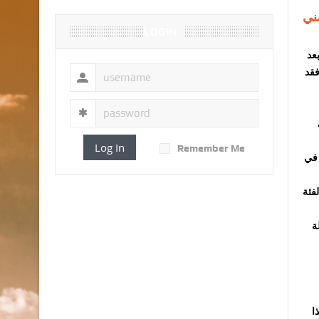
ني
LOGIN
عد
فقد
Log In
Remember Me
 في
فئة
لة
ذا