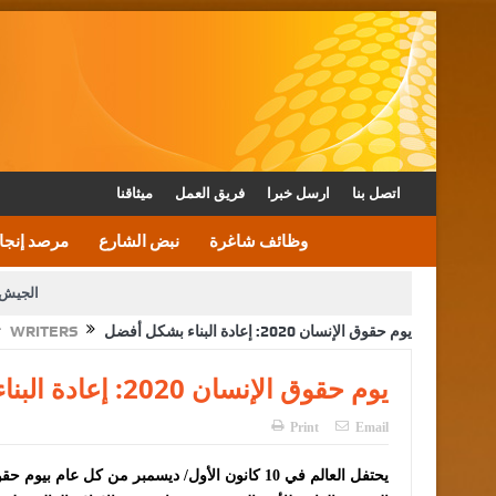
اتصل بنا
ارسل خبرا
فريق العمل
ميثاقنا
وظائف شاغرة
نبض الشارع
مرصد إنجا
الجيش 
يوم حقوق الإنسان 2020: إعادة البناء بشكل أفضل
WRITERS
الأمن يتلف 16 مليون حبة كبتاجون و1480 كغم مواد مخدرة
القاضي يلتقي رؤساء تحرير الصح
يوم حقوق الإنسان 2020: إعادة البناء بشكل أفضل
الملك يتلقى اتصالا هاتفيا من العاهل البحريني
Print
Email
يحتفل العالم في 10 كانون الأول/ ديسمبر من كل عا