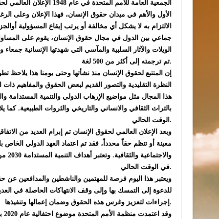
الجمعية العامة للأمم المتحدة 
الأول والأهم في ميدان حقوق الإنسان، فهذا الإعلان وعلى الرغم
الالتزام به لا يشكل أي مخالفة أو يرتب إيقاع المسؤولية أوالجز
جماعي بين الدول في مجال حقوق الإنسان، يقوم على المساواة
الويلات والآثار السلبية والمآسي التي شهدتها الإنسانية جمعاء وخل
تم ترجمته إلى أكثر من 500 لغة.
إن المتتبع لحقوق الإنسان منذ نشأتها وحتى يومنا هذا يلاحظ ت
النظرة التقليدية والتصور القديم لبعض الحقوق والمفاهيم ذات ا
هذا المجال مثل مواضيع الإرهاب الدولي والتنمية المستدامة وا
بالتراث الثقافي والانساني والتاريخي والثروات الطبيعية. كما
الوقت الحالي.
وبعد الإعلان العالمي لحقوق الإنسان تم إبرام العديد من الاتف
معينة أو تنظم حقاً محدداً، فقد تم اعتماد العهد الدولي الخاص 
والاج
في الوقت الحالي.
ويعتبر هذا اليوم فرصة للمهتمين والناشطين والمدافعين عن حق
للدعوة إلى التمسك بها وإلى وقف الانتهاكات الحاصلة في العد
إجراءات لتعزيز وغرس هذه الحقوق وضمان إعمالها وتنفيذها.
وقد