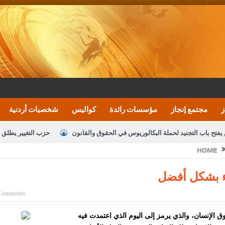
ز
مجتمع إنجاز
مؤسسات رائدة
كواليس
شخصيات أردنية
يفتح باب التجنيد لحملة البكالوريوس في الحقوق والقانون
حزب التغيير يطلق 
HOME
بيان اجتماع عمّان:دعم الوصاية الهاشمية التاريخي
ف اليومية ويؤكد حرص مجلس النواب على شراكة فاعلة مع الإعلام
النواب يقر
الملك يلتقي مجموعة من رفاق السلاح
دعوة المكلفين بخدمة العلم (الدفعة 
Comments
القاضي محمود أحمد
م بيوم حقوق الإنسان، والذي يرمز إلى اليوم الذي اعتمدت فيه