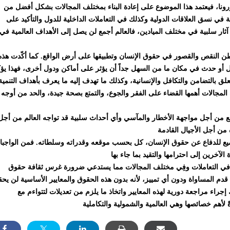
 كورونا، فيعتمد هذا الموضوع على إعادة البناء بمختلف المجالات بشكل أفضل من
ة في نسق العلاقات الدولية وكذلك في التعاملات الداخلية للدول والتأكيد على
ثار سلبية في مختلف الميادين، فالعالم أجمع لن يصل إلى الأهداف العالمية في
طن النقص والقصور في حقوق الإنسان وتطبيقها على أرض الواقع. كما أكّدت هذه
عمل أو حدث في مكان ما من السهل جداً أن يؤثر على أماكن ودول أخرى، فهذا يؤ
لق بالتضامن والتكافل والإنسانية، وكذلك ما تهدف إليه ما يعرف بأهداف التنمية
 مختلف المجالات أهمها القضاء على الفقر والجوع، والتمتع بصحة جيدة، والحد من أوجه
يع من أجل مواجهة الأخطار والمآسي وأي أحداث سلبية قد تواجه العالم من أجل
لجميع للدفاع عن حقوق الإنسان، كل بحسب موقعه وقدراته وسلطاته. فمن الواجب
ة في التعاملات وفِي مختلف المجالات مما يستدعي ضرورة غرس ثقافة حقوق
دم المساواة ودون أي تمييز، لأنه بدون هذه الحقوق والمعايير الأساسية لن يح
إجراء مراجعة دورية لهذه المعايير واتخاذ ما يلزم من تعديلات لتتواءم مع