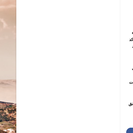
كد
ات
قق