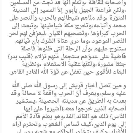
وأصحابه للقافلة ،وتعلم أنّها قد نجت من المسلمين
،ولكن فراعنة الجهل يأبون إلاّ المسير إلى المدينة
المنوّرة ،وقد منّاهم شيطانهم بالحرب والنصر على
محمد وأتباعه،وتخرج مكة شياطينها ،وتبعث إلى
الحرب كبراؤها ،وتصحبهم القيان ،ليعزفن لهم لحن
النّصر الموعود ،وما درى عتاة الشّرك بأن قيانهم
ستنوح عليهم ،وأن الرحلة التي ظنّوها فاصلة
قاضية على عدوّهم ستجعل منهم نزلاء {قليب بدر}
جثثا متبورة،ولكنّهاعقلية الاستعلاء ،ونظرية
البقاء للأقوى حين تغفل عن قوّة الله القادر القاهر.
وحين تصل أخبار قريش إلى رسول الله صلى الله
عليه وسلم،ويعرف أنّ الحرب واقعة لا محالة وقد
بعدت به الطريق عن مدينته الحصينة ،يستشير
أصحابه الذين خرجوا معه،{أشيروا عليّ ايها
النّاس} ذلك هو القائد الفذ،وهو يعلم قادة الأمم
إلى يوم الدين،كيف تساس الشعوب وتحترم آراء
الأفراد ،وكيف يتشاور الحاكم مع شعبه دون ان