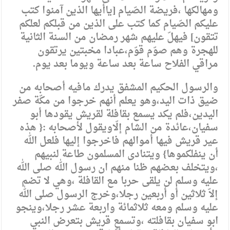
ومهالكها ،فريضة الصّيام [ياأيها الذين آمنوا كتب
عليكم الصّيام كما كتب على الذين من قبلكم لعلكم
تتقون] فيهلّ عليهم شهر رمضان من السنة الثانية
للهجرة وهم صوّم قوّم،عبادا مخبتين يرتقون
مراقي الفلاح ساعة بعد ساعة ويوما بعد يوم.
والرسول الحكيم المشفق يدرك مافيه أصحابه من
ضيق ذات اليد،وهو يعلم أنهم خرجوا من مكّة صفر
اليدين،فلم يكد يسمع بقافلة لقريش يقودها أبو
سفيان،عائدة من الشام إلّاويقول لأصحابه :{ هذه
عير قريش فيها أموالهم فاخرجوا إليها فلعل الله
أن ينفلكموها} ويتنادى المسلمون طاعة لنبيهم
،ويتخلف بعضهم ظنا منهم ان رسول الله صلى الله
عليه وسلم لن يلقى حربا مع القافلة ،وهي لا تضم
إلاّ ثلاثين أو أربعين رجلا،وخرج الرسول صلى الله
عليه وسلم ومعه ثلاثمائة واربعة عشر رجلا،وينجو
ابو سفيان بقافلته ،وتسمع قريش بتعرض النبي