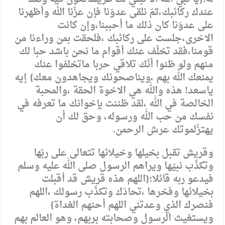
عندك ركائبك،ثمّ نلقى عدوّنا فإن عزّنا الله وأظهرنا
على عدوّنا كان ذلك ما أحببنا،وإن كانت
الاخرى،جلست على ركائبك ،فلحقت بمن وراءنا من
قومنا،فقد تخلّف عنك أقوام ما نحن باشد حبا لك
منهم ولو ظنوا أنّك تلاقي حربا ماتخلفوا عنك
يمنعك الله بهم ،ويناصحونك ويجاهدون معك} إيه
ياسعد! هذه والله هي الاخوة الحقة ،والمحبة
الخالصة في الله ،لقد ظننت بإخوانك ما تعرفه في
نفسك من حب الله ورسوله، وحق لك أن
يهتزّلموتك عرش الرحمن.
وقريش تقبل بخيلها وخيلائها تتعالى على ربّها
وتكذّب نبيّها ويراهم الرسول صلى الله عليه وسلم
فيدعو ربه قائلا:{اللهم هذه قريش قد أقبلت
بخيلائها وفخرها ،تحادّك وتكذّب رسولك ،اللهم
فنصرك الذي وعدتني اللهم أحنهم الغداة}
ويستغيث الرسول وصحابته بربهم، وهو العالم بهم