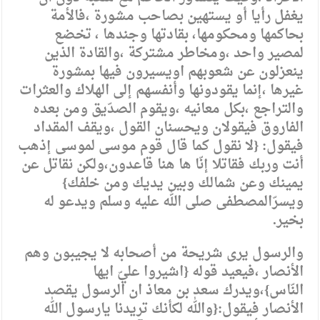
يغفل رأيا أو يستهين بصاحب مشورة ،فالأمة
بحاكمها ومحكومها، بقادتها وجندها ، تخضع
لمصير واحد ،ومخاطر مشتركة ،والقادة الذين
ينعزلون عن شعوبهم اويسيرون فيها بمشورة
غيرها ،إنما يقودونها وأنفسهم إلى الهلاك والعثرات
والتراجع ،بكل معانيه ،ويقوم الصدّيق ومن بعده
الفاروق فيقولان ويحسنان القول ،ويقف المقداد
فيقول: {لا نقول كما قال قوم موسى لموسى إذهب
أنت وربك فقاتلا إنّا ها هنا قاعدون،ولكن نقاتل عن
يمينك وعن شمالك وبين يديك ومن خلفك}
ويسرّالمصطفى صلى الله عليه وسلم ويدعو له
بخير.
والرسول يرى شريحة من أصحابه لا يجيبون وهم
الأنصار ،فيعيد قوله {اشيروا عليّ ايها
النّاس}،ويدرك سعد بن معاذ ان الرسول يقصد
الأنصار فيقول:{والله لكأنك تريدنا يارسول الله