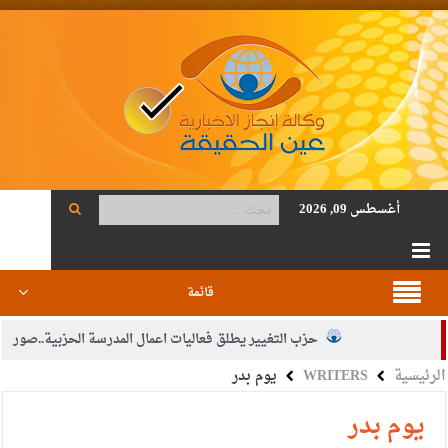
أغسطس 09, 2026
قائمة
حزب التغيير يطلق فعاليات اعمال المدرسة الحزبية..صور
الرئيسية
WRITERS
يوم بدر
الجيش يفتح باب التجنيد لحملة البكالوريوس في الحقوق والقانون
بيان اجتماع عمّان:دعم الوصاية الهاشمية التاريخية على المقدسات
يوم بدر