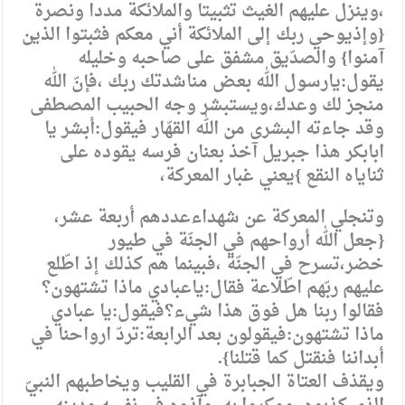
،وينزل عليهم الغيث تثبيتا والملائكة مددا ونصرة
{وإذيوحي ربك إلى الملائكة أني معكم فثبتوا الذين
آمنوا} والصدّيق مشفق على صاحبه وخليله
يقول:يارسول الله بعض مناشدتك ربك ،فإنّ الله
منجز لك وعدك،ويستبشر وجه الحبيب المصطفى
وقد جاءته البشرى من الله القهّار فيقول:أبشر يا
ابابكر هذا جبريل آخذ بعنان فرسه يقوده على
ثناياه النقع }يعني غبار المعركة،
وتنجلي المعركة عن شهداءعددهم أربعة عشر،
{جعل الله أرواحهم في الجنّة في طيور
خضر،تسرح في الجنّة ،فبينما هم كذلك إذ اطّلع
عليهم ربّهم اطّلاعة فقال:ياعبادي ماذا تشتهون؟
فقالوا ربنا هل فوق هذا شيء؟فيقول:يا عبادي
ماذا تشتهون:فيقولون بعد الرابعة:تردّ ارواحنا في
أبداننا فنقتل كما قتلنا}.
ويقذف العتاة الجبابرة في القليب ويخاطبهم النبيّ