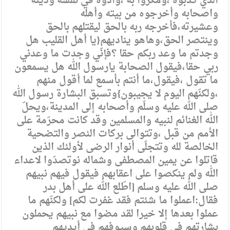
الذي كذبوه ،ومكروا به ،وآذوه في نفسه ودينه
واصحابه وأخرجوه من بيته وأهله
وعشيرته،فأخرجه ربه بالحق ليقتلهم بالحق
وينتصر الحق،وهاهو يناديهم{يا أهل القليب هل
وجدتم ما وعد ربكم حقا ؟فإنّي وجدت ما وعدني
ربي حقا،فيقول الصحابة يارسول الله هل يسمعون
ما تقول ،فيقول،ما أنتم بأسمع لما أقول منهم
،ولكنّهم اليوم لا يجيبون}وتسبق البشارة رسول الله
صلى الله عليه وسلّم وأصحابه إلى المدينة،ويحلّ
الله الغنائم لنبيه والمسلمين وقد كانت محرّمة على
الأمم من قبل ،وتتوالى بركات النصر والتضحية
الخالصة لله وتتجلّى أنوار الرضى لأولئك الذين
قاتلوا عن يمين المصطفى وشماله نوتصدّوا لاعداء
الله ولم ينكصوا على اعقابهم فيقول فيهم نبيهم
صلى الله عليه وسلم [اطّلع الله على أهل بدر
فقال:اعملوا ما شئتم فقد غفرت لكم] ولكنّهم ما
عملوا بعدها إلا خيرا لقد مضوا مع نبيهم يحملون
بشارتهم في قلوبهم وسيوفهم في أيديهم