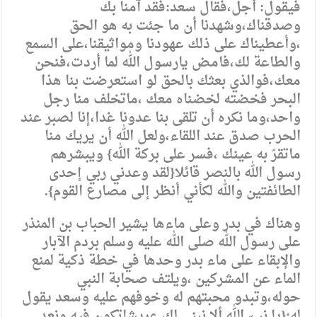
فيقول: أجل،فقال سعد:فقد آمنا بك
وصدقناك،وشهدنا أن ما جئت به هو الحق
،وأعطيناك على ذلك عهودنا ومواثيقنا،على السمع
والطاعة لك،فامض يارسول الله لما أردت،فنحن
معك،فوالذي بعثك بالحق لو استعرضت بنا هذا
البحر فخضته لخضناه معك ،ماتخلف منا رجل
واحد،وما نكره أن تلقى بنا عدونا غدا،إنا لصبر عند
الحرب صدق عند اللقاء،ولعل الله أن يريك منا
ماتقرّ به عينك ،فسر على بركة الله} ويبشرهم
رسول الله بالنصر قائلا{لقد وعدني ربي إحدى
الطائفتين والله لكأني أنظر إلى مصارع القوم}.
وهناك في بدر وعلى ماءها يشير الحباب بن المنذر
على رسول الله صلى الله عليه وسلم بردم الآبار
والإبقاء على ماء بدر وحدها في خطة ذكية لمنع
الماء عن المشركين ،ويلتف صحابة النبي
حوله،وتبدو محبتهم له وخوفهم عليه وسعد يقول
له:{يا نبيّ الله ألا نبني لك عريشاتكون فيه ونعد