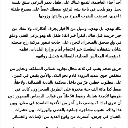
أحد أحياء العاصمة، لتدمع عيناك على طفل بعمر البرعم، شنق نفسه
بحبل وهو يلعب في باحة بيته، ليرتفع ضغطك غضباً على مصرع طفلة
اخرى، تعرضت للضرب المبرح من والدتها وزوجها !
تكاد تهذي، بل تهذي.. وسيل من الأخبار يجرف أفكارك، ولا تنفك من
خبر جريمة قتل هناك، لتقرأ خبر انقاذ طفل تاه وهو يرعى الغنم، وعلق
في وادٍ سحيق بالصحراء، لتحزن على حادث تدهور مركبة راح ضحيته
شابان شقيقان، ليطسك خبر اعتصام أمام وزارة البلديات، نظمه
رؤوساء المجالس المحلية، للمطالبة بتعديل رواتبهم !.
حريق ضخم يشب في ثلاثة محال تجارية شمالي المملكة، وتحذير من
منخفض جوي شديد البرودة قادم نحو البلاد، والأمن يقبض في كمين،
على مطلوب خطير، فرّ من داخل محكمة بالبادية الشمالية، ولاحقاً،
ضبط كذا مائة الف حبة مخدرة على الطريق الصحراوي، كانت في
طريقها لأدمغة شبابنا، وضبط 50 طناً من قوالب الرصاص المصهور دون
أن تدري لماذا ؟، ونصف طن آخر من الأغذية الفاسدة في معان، وبين
هذا وذاك، نشوب مشاجرة جماعية بالعصي والهروات، بين عشرات
الشبان في جرش، أسفرت عن وقوع العديد من الإصابات والخسائر.