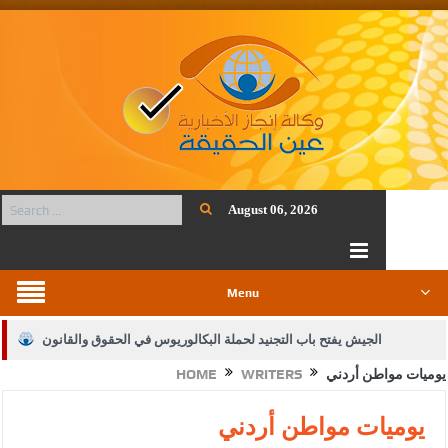
August 06, 2026
Menu
الجيش يفتح باب التجنيد لحملة البكالوريوس في الحقوق والقانون
يوميات مواطن أردني
WRITERS
HOME
بيان اجتماع عمّان:دعم الوصاية الهاشمية التاريخية على المقدسات
الإسلامية والمسيحية
يوميات مواطن أردني