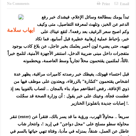
الأمن يتلف 16 مليون حبة كبتاجون و1480 كغم مواد مخدرة
No Comments
Print
Email
النواب يقر مشروع تعديل قانون الملكية العقارية
تبدأ يومك بمطالعة وسائل الإعلام، فيشدك خبر رفع
الدعم عن الخبز، وتلهث لمعرفة التفاصيل، متى وكيف
القاضي يلتقي رؤساء تحرير الصحف اليومية ويؤكد حرص مجلس النواب
ايهاب سلامة
وكم اصبح سعر الرغيف بعد رفعه؟، لتقع عيناك على
على شراكة فاعلة مع الإعلام
خبر، بإحباط عملية إرهابية خطيرة قبل أسابيع، فما تكاد
تنهيه، حتى يضيء لون أحمر يعلمك بخبر عاجل، عن بلاغ كاذب بوجود
دعوة المكلفين بخدمة العلم (الدفعة الثالثة) إلى مراجعة منصة خدمة
متفجرات داخل مبنى ضريبة الدخل، استنفر الأجهزة الأمنية، لتلمح خبراً
العلم
ثالثاً، لملثمين يقتحمون محلاً تجارياً وسط العاصمة، ويحطمونه.
الملك يلتقي مجموعة من رفاق السلاح
قبل احتساء قهوتك، يغيظك خبر رصدته كاميرات مراقبة، يظهر عدة
اشخاص يقتحمون “كسّارة” بالزرقاء، ويعتدون على موظف فيها من
الملك يتلقى اتصالا هاتفيا من العاهل البحريني
ذوي الإعاقة، رفض اعطاءهم مواد بناء بالمجان .. لتصاب بالفوبيا بعد إذ
القاضي محمود أحمد فريحات.. مبارك ومزيدا من التوفيق
عطست فجأة، وعينك على خبر يقول : أن وزارة الصحة قد سجّلت
إصابات جديدة بانفلونزا الخنازير !.
عارف بيك فريحات.. مبارك وبكم تزهو المناصب
تنقر (enter) سريعاَ .. محاولاً الهرب، ورؤية ما قد يسر بالك، فتقرأ عن
محاولة سطو مسلح على “محل دواجن” في إربد !، وانتحار شاب
عاطل عن العمل، شنقاً، بمنزله في مأدبا، وفتاة تنهي حياتها بالسم في