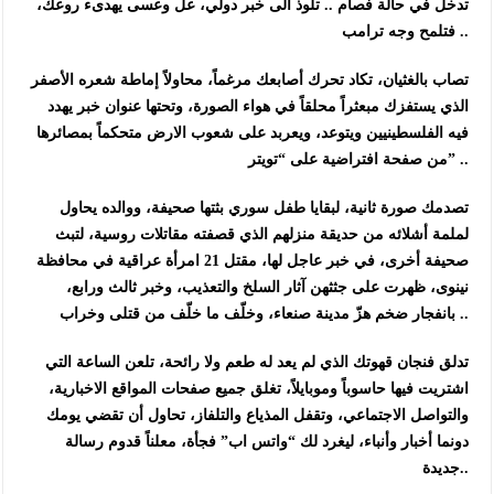
تدخل في حالة فصام .. تلوذ الى خبر دولي، علّ وعسى يهدىء روعك،
فتلمح وجه ترامب ..
تصاب بالغثيان، تكاد تحرك أصابعك مرغماً، محاولاً إماطة شعره الأصفر
الذي يستفزك مبعثراً محلقاً في هواء الصورة، وتحتها عنوان خبر يهدد
فيه الفلسطينيين ويتوعد، ويعربد على شعوب الارض متحكماً بمصائرها
من صفحة افتراضية على “تويتر” ..
تصدمك صورة ثانية، لبقايا طفل سوري بثتها صحيفة، ووالده يحاول
لملمة أشلائه من حديقة منزلهم الذي قصفته مقاتلات روسية، لتبث
صحيفة أخرى، في خبر عاجل لها، مقتل 21 امرأة عراقية في محافظة
نينوى، ظهرت على جثثهن آثار السلخ والتعذيب، وخبر ثالث ورابع،
بانفجار ضخم هزّ مدينة صنعاء، وخلّف ما خلّف من قتلى وخراب ..
تدلق فنجان قهوتك الذي لم يعد له طعم ولا رائحة، تلعن الساعة التي
اشتريت فيها حاسوباً وموبايلاً، تغلق جميع صفحات المواقع الاخبارية،
والتواصل الاجتماعي، وتقفل المذياع والتلفاز، تحاول أن تقضي يومك
دونما أخبار وأنباء، ليغرد لك “واتس اب” فجأة، معلناً قدوم رسالة
جديدة..