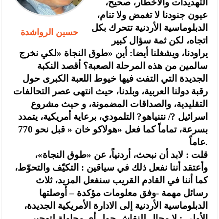
التهديدات والأخطار، صحيح،
عيون جنودنا لا تغمض ولا تنام،
الدبلوماسية الأردنية تتحرك بكل
حسين الرواشدة
اتجاه، لكن ثمة سؤال كبير
يراودنا، ويشغلنا أيضا: أين «طوق النجاة «لكي نخرج
سالمين من هذه المرحلة الصعبة؟ أقصد النكبة
الجديدة التي التفت فيها خيوط اللعبة الكبرى حول
رقبة دولنا العربية، وبلدنا، حيث انتهى عصر التحالفات
التقليدية، والصداقات المضمونة، و حيث مشروع
اسرائيل ?/ نتنياهو? التلمودي، برعاية أمريكية، يتمدد
بسرعة، تماماً كما فعل «هولاكو خان « قبل نحو 770
عاماً.
‏قلت : لابد أن نبحث، أردنياً، عن «طوق النجاة»،
وأعتقد أننا نفعل ذلك في سياقين : التكيّف والتحوّط،
كما أننا في القادم القريب سنفعل المزيد، ثلاث
رسائل مهمة -وفق معلومات مؤكدة – أوصلتها
الدبلوماسية الأردنية إلى الادارة الأمريكية الجديدة،
الأولى : لا مجال للنقاش حول أي محاولة لتهجير