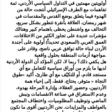
أولويتين مهمتين في التداول السياسي الأردني، ثمة
تفاهمات مع الطرف الإسرائيلي أنتجت حالة من
الهدوء فيما يتعلق بوضع القدس والمقدسات في
شهر رمضان، العلاقة بأنقرة تتطور بشكل سريع،
التحالف مع واشنطن يحظى باهتمام كبير وهنالك
مؤشرات عديدة على تجاوز الكثير من الاختلافات،
العمق العربي (السعودي تحديداً) أولوية على أجندة
الأردن لبناء حالة توافق عربي ناضج، وقادر على
مواجهة أزمات المنطقة بحلول واقعية.
‏هل يكفي ذلك؟ ربما لا، لكن المؤكد أن الدولة الأردنية
لديها ما يلزم من أوراق سياسية للتعامل مع أي
مستجد قادم، أو للتكيّف مع أي طارئ، أكيد «طوق
النجاة « متوفر، يحتاج، فقط، إلى إحياء همة
الأردنيين، وحضور العقلاء، وإدارة المرحلة بهدوء،
وعدم الاستغراق في صناعة الانقسامات ونبش
الماضي وتوظيف المظلوميات، واختطاف المجتمع
بالعواطف والمزايدات. نحن الأردنيين أقوى ما نكون