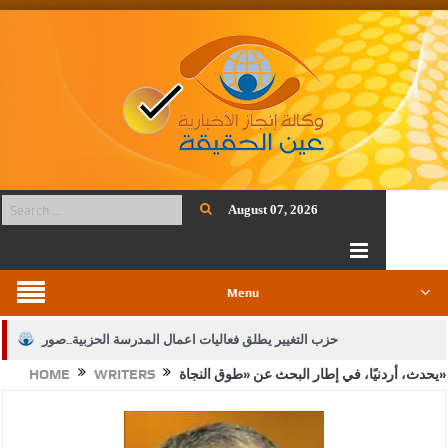
August 07, 2026
Menu
حزب التغيير يطلق فعاليات اعمال المدرسة الحزبية..صور
‏يحدث، أردنيًا، في إطار البحث عن «طوق النجاة»
WRITERS
HOME
الجيش يفتح باب التجنيد لحملة البكالوريوس في الحقوق والقانون
بيان اجتماع عمّان:دعم الوصاية الهاشمية التاريخية على المقدسات