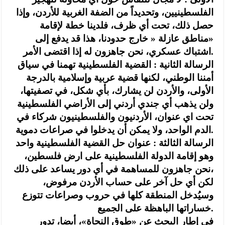
الفلسطينيين، وتحديداً من الضفة الغربية للأردن، وإذا
حصل ذلك، تحت أي ظرف، فلدينا خطة لإقامة
«مناطق عازلة « خارج حدودنا، هذا قد يدفع إلى
اشتباك عسكري، نحن جاهزون له إذا اقتضى الأمر.
‏الرسالة الثانية : القضية الفلسطينية تهمنا في سياق
أمننا الوطني، لكنها قضية عربية وإسلامية بالدرجة
الأولى، والأردن لن يشارك، بأي شكل، في تصفيتها،
ولن يذهب أي جندي أردني إلى الأراضي الفلسطينية
تحت اي عنوان، الأردنيون والفلسطينيون شركاء في
الدم الواحد، ولا يمكن أن يدخلوا في صراعات دموية.
‏الرسالة الثالثة : عنوان حل القضية الفلسطينية واحد
وهو إقامة الدولة الفلسطينية على ارض فلسطين،
نحن جاهزون للمساهمة في أي دور يساعد على ذلك،
لكن أي حل آخر على حساب الأردن مرفوض،
وسيُدخل المنطقة كلها في حروب وصراعات تتوزع
خساراتها الباهظة على الجميع.
‏في إطار البحث عن «طوق النجاة»، أيضا، تدور