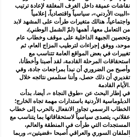
نقاشات عميقة داخل الغرف المغلقة لإعادة ترتيب
«البيت الأردني»، سياسياً واقتصادياً، إعلامياً
واجتماعياً، هنالك متغيرات طرأت على المشهد لابد
من التعامل معها، أهمها (لمّ الشمل الوطني)،
وتحصين الجبهة الداخلية على موقف وخطاب عام
موحد، ووفق إجراءات لترطيب المزاج العام، ثم
تغييرات في بعض المواقع العامة تتناسب مع
استحقاقات المرحلة القادمة، لقد أصبنا وأخطأنا،
وأصبح من الضروري أن نبدأ بمراجعات جادة، وفي
تقديري أن ذلك حصل، وأننا سنلمس نتائجه خلال
الأيام القادمة.
‏في إطار البحث عن «طوق النجاة «، أيضا، بدأت
الدبلوماسية الأردنية باستدارات مهمة تجاه الخارج؛
الخطاب الرسمي تجاوز الانفعال بالحرب إلى خطاب
عقلاني، يتصدى سياسياً لاستحقاقاتها بما يتناسب مع
المستجدات التي طرأت في المنطقة والعالم،
الملفان السوري والعراقي أصبحا «قضيتين»، وربما