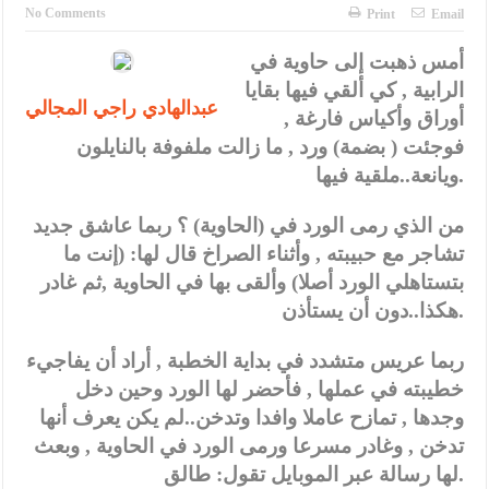
الإسلامية والمسيحية
No Comments
Print
Email
الأمن يتلف 16 مليون حبة كبتاجون و1480 كغم مواد مخدرة
أمس ذهبت إلى حاوية في
الرابية , كي ألقي فيها بقايا
النواب يقر مشروع تعديل قانون الملكية العقارية
عبدالهادي راجي المجالي
أوراق وأكياس فارغة ,
القاضي يلتقي رؤساء تحرير الصحف اليومية ويؤكد حرص مجلس النواب
فوجئت ( بضمة) ورد , ما زالت ملفوفة بالنايلون
على شراكة فاعلة مع الإعلام
ويانعة..ملقية فيها.
دعوة المكلفين بخدمة العلم (الدفعة الثالثة) إلى مراجعة منصة خدمة
من الذي رمى الورد في (الحاوية) ؟ ربما عاشق جديد
تشاجر مع حبيبته , وأثناء الصراخ قال لها: (إنت ما
العلم
بتستاهلي الورد أصلا) وألقى بها في الحاوية ,ثم غادر
الملك يلتقي مجموعة من رفاق السلاح
هكذا..دون أن يستأذن.
الملك يتلقى اتصالا هاتفيا من العاهل البحريني
ربما عريس متشدد في بداية الخطبة , أراد أن يفاجيء
القاضي محمود أحمد فريحات.. مبارك ومزيدا من التوفيق
خطيبته في عملها , فأحضر لها الورد وحين دخل
وجدها , تمازح عاملا وافدا وتدخن..لم يكن يعرف أنها
تدخن , وغادر مسرعا ورمى الورد في الحاوية , وبعث
لها رسالة عبر الموبايل تقول: طالق.