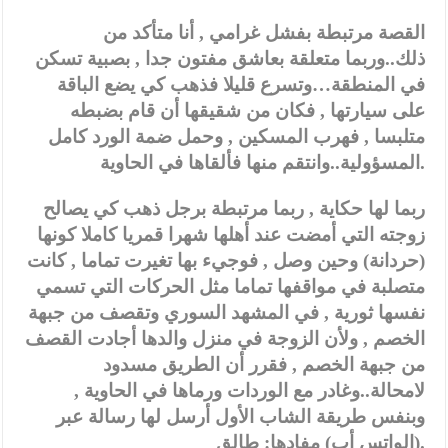
القصة مرتبطة بفشل غرامي , أنا متأكد من
ذلك..وربما متعلقة بعاشق مفتون جدا , بصبية تسكن
في المنطقة…وتسرع قليلا فذهب كي يضع الباقة
على سيارتها , فكان من شقيقها أن قام بضبطه
متلبسا , فهرب المسكين , وحمل ضمة الورد كامل
المسؤولية..وانتقم منها فألقاها في الحاوية.
ربما لها حكاية , ربما مرتبطة برجل ذهب كي يصالح
زوجته التي أمضت عند أهلها شهرا قمريا كاملا كونها
(حردانة) وحين وصل , فوجيء بها تغيرت تماما , كانت
متصلبة في مواقفها تماما مثل الحركات التي تسمي
نفسها ثورية , في المشهد السوري وتقصف من جبهة
الخصم , ولأن الزوجة في منزل والدها أجادت القصف
من جبهة الخصم , فقرر أن الطريق مسدود
لامحالة..وغادر مع الوردات ورماها في الحاوية ,
وبنفس طريقة الشاب الأول أرسل لها رسالة عبر
(الواتس أب) مفادها: طالق.