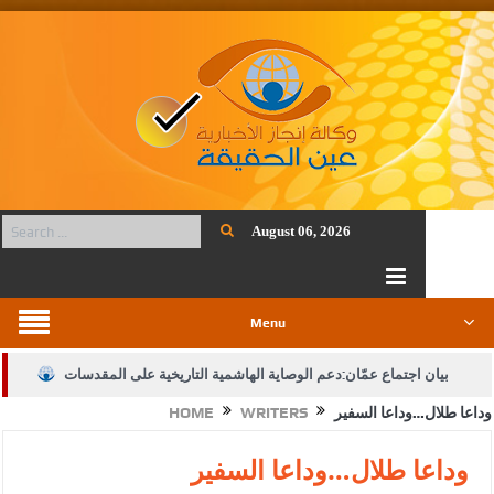
August 06, 2026
Menu
بيان اجتماع عمّان:دعم الوصاية الهاشمية التاريخية على المقدسات
وداعا طلال…وداعا السفير
WRITERS
HOME
الإسلامية والمسيحية
الأمن يتلف 16 مليون حبة كبتاجون و1480 كغم مواد مخدرة
وداعا طلال…وداعا السفير