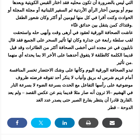
التي ليس بالضرورة أن تكون محليه فقد اختار القبس الكويتية وبعدها
بيوم أو يومين أختار الرأي الأردنية ثم السفير اللبنانية أو مجلة المجلة أو
الحوادث وكنت أقرا في كل منها ليومين أو أكثر وكان شعور الطفل
وقتذاك كمن يتنقل بين حدائق غنّاء.
عاشت الصحافة الورقية لعقود في أزهى وقت وأبهى حله واستحقت
لقب سلطة رابعة عن جدارة وكان لها تأثير السحر على الجميع فقد قال
نابليون في عز مجده انني أخشى الصحافة أكثر من الطائرات وقد قيل
قديما الكلمة كالطلقة لا يتفوق أحدهما على الأخر الا بما يحدثه أي منهما
من تأثير.
تبدو الصحافة الورقية اليوم وكأنها على وشك الاحتضار تخسر المنافسة
أمام غريم شرس له بريق وأنياب لا ينكر أحد تفوقه فرضته ظروف
موضوعية على رأسها التفاعل مع الحدث بسرعة الضوء لا بسرعة النار
في الهشيم –الا ترون أنه صار مثلا قديما ينم عن عكس القصد – ولم يعد
القارئ قادرا أن ينتظر بفارغ الصبر حتى يصدر عدد الغد.
الدوحة – قطر