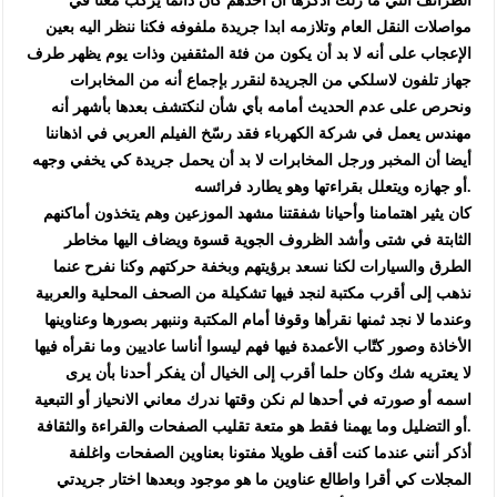
الطرائف التي ما زلت أذكرها أن أحدهم كان دائما يركب معنا في
مواصلات النقل العام وتلازمه ابدا جريدة ملفوفه فكنا ننظر اليه بعين
الإعجاب على أنه لا بد أن يكون من فئة المثقفين وذات يوم يظهر طرف
جهاز تلفون لاسلكي من الجريدة لنقرر بإجماع أنه من المخابرات
ونحرص على عدم الحديث أمامه بأي شأن لنكتشف بعدها بأشهر أنه
مهندس يعمل في شركة الكهرباء فقد رسّخ الفيلم العربي في اذهاننا
أيضا أن المخبر ورجل المخابرات لا بد أن يحمل جريدة كي يخفي وجهه
أو جهازه ويتعلل بقراءتها وهو يطارد فرائسه.
كان يثير اهتمامنا وأحيانا شفقتنا مشهد الموزعين وهم يتخذون أماكنهم
الثابتة في شتى وأشد الظروف الجوية قسوة ويضاف اليها مخاطر
الطرق والسيارات لكنا نسعد برؤيتهم وبخفة حركتهم وكنا نفرح عنما
نذهب إلى أقرب مكتبة لنجد فيها تشكيلة من الصحف المحلية والعربية
وعندما لا نجد ثمنها نقرأها وقوفا أمام المكتبة وننبهر بصورها وعناوينها
الأخاذة وصور كتّاب الأعمدة فيها فهم ليسوا أناسا عاديين وما نقرأه فيها
لا يعتريه شك وكان حلما أقرب إلى الخيال أن يفكر أحدنا بأن يرى
اسمه أو صورته في أحدها لم نكن وقتها ندرك معاني الانحياز أو التبعية
أو التضليل وما يهمنا فقط هو متعة تقليب الصفحات والقراءة والثقافة.
أذكر أنني عندما كنت أقف طويلا مفتونا بعناوين الصفحات واغلفة
المجلات كي أقرا واطالع عناوين ما هو موجود وبعدها اختار جريدتي