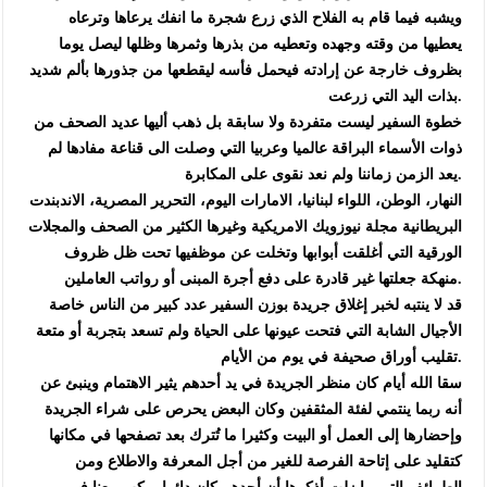
ويشبه فيما قام به الفلاح الذي زرع شجرة ما انفك يرعاها وترعاه
يعطيها من وقته وجهده وتعطيه من بذرها وثمرها وظلها ليصل يوما
بظروف خارجة عن إرادته فيحمل فأسه ليقطعها من جذورها بألم شديد
بذات اليد التي زرعت.
خطوة السفير ليست متفردة ولا سابقة بل ذهب أليها عديد الصحف من
ذوات الأسماء البراقة عالميا وعربيا التي وصلت الى قناعة مفادها لم
يعد الزمن زماننا ولم نعد نقوى على المكابرة.
النهار، الوطن، اللواء لبنانيا، الامارات اليوم، التحرير المصرية، الاندبندت
البريطانية مجلة نيوزويك الامريكية وغيرها الكثير من الصحف والمجلات
الورقية التي أغلقت أبوابها وتخلت عن موظفيها تحت ظل ظروف
منهكة جعلتها غير قادرة على دفع أجرة المبنى أو رواتب العاملين.
قد لا ينتبه لخبر إغلاق جريدة بوزن السفير عدد كبير من الناس خاصة
الأجيال الشابة التي فتحت عيونها على الحياة ولم تسعد بتجربة أو متعة
تقليب أوراق صحيفة في يوم من الأيام.
سقا الله أيام كان منظر الجريدة في يد أحدهم يثير الاهتمام وينبئ عن
أنه ربما ينتمي لفئة المثقفين وكان البعض يحرص على شراء الجريدة
وإحضارها إلى العمل أو البيت وكثيرا ما تُترك بعد تصفحها في مكانها
كتقليد على إتاحة الفرصة للغير من أجل المعرفة والاطلاع ومن