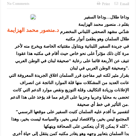
النواب يقر مشروع تعديل قانون الملكية العقارية
No Comments
Print
Email
تشكيلات إدارية واسعة في الداخلية (اسماء)
وداعا طلال…وداعا السفير
بقلم د. منصور محمد الهزايمة
القاضي يلتقي رؤساء تحرير الصحف اليومية ويؤكد حرص مجلس النواب
د.منصور محمد الهزايمة
شدّني مشهد الصحفي اللبناني المخضرم
على شراكة فاعلة مع الإعلام
طلال السلمان وهو يطفئ أنوار مكتبه
في جريدة السفير اللبنانية ويتناول مقتنياته الخاصة ويخرج منه لأخر
دعوة المكلفين بخدمة العلم (الدفعة الثالثة) إلى مراجعة منصة خدمة
مرة كان ذلك مؤثراً على نحو خاص حيث أقام في مكتبه هذا عقودا
العلم
تنيف عن الأربعة قائما على رعاية “صحيفة لبنان في الوطن العربي
وصحيفة الوطن العربي في لبنان”.
الملك يلتقي مجموعة من رفاق السلاح
بقرار مثير لكنه غير مفاجئ قرر السلمان اغلاق الجريدة المعروفة التي
الملك يتلقى اتصالا هاتفيا من العاهل البحريني
عانت العديد من المشكلات منها قلة الموارد الناتجة عن انصراف
الإعلانات وزيادة التكاليف وقلة التوزيع ونقص موارد الدعم التي كانت
القاضي محمود أحمد فريحات.. مبارك ومزيدا من التوفيق
تحضى به محليا وعربيا وحزبيا على الرغم مما قد يؤخذ على هذا الدعم
من التأثير في خط أي صحيفة.
عارف بيك فريحات.. مبارك وبكم تزهو المناصب
لتفسير ما أقدم عليه السلمان كتبت السفير على موقعها الرسمي”
المجتمع ليس بخير، والاقتصاد ليس بخير، والسياسة ليست بخير، وهذا
كله لا يمكن إلا أن ينعكس على الصحافة وينهكها”.
بدا السلمان بتعابير وجهه وهو يغادر مكتبه كمن ينتقل إلى حياة أخرى