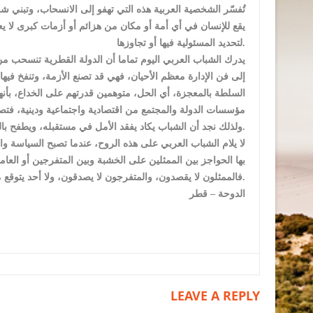
تُفسّر الشخصية العربية هذه التي تهفو إلى الانسحاب، وتبني شع
يقع للإنسان في أي أمة أو مكان من هزائم أو أزمات كبرى لا يع
لتحديد المسئولية فيها أو تجاوزها.
يدرك الشباب العربي اليوم تماما أن الدولة القطرية تنسحب من أ
إلى فن الإدارة معظم الأحيان، فهي قد تصنع الأزمة، وتنفخ فيها،
السلطة بالمعجزة، أي الحل، متوهمين قدرتهم على الخداع، بأنه
مؤسسات الدولة والمجتمع من اقتصادية واجتماعية ودينية، فتصب
ولذلك نجد أن الشباب يكاد يفقد الأمل في مستقبله، ويطفح بالغضب على ماضٍ لا دخل له فيه، ويلجأ عندها للانسحاب كحل مستطاع.
لا يلام الشباب العربي على هذه الروح، عندما تصبح السياسة وا
بها الحواجز بين الممثلين على الخشبة وبين المتفرجين أو العامل
فالممثلون لا يقصدون، والمتفرجون لا يصدقون، ولا أحد يتوقع من الأخر صدقا أو ثقة، بل الكل يضحك على الكل.
الدوحة – قطر
LEAVE A REPLY