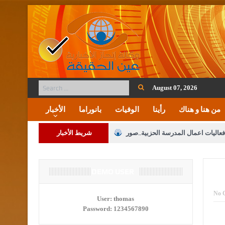
August 07, 2026
من هنا و هناك
رأينا
الوفيات
بانوراما
الأخبار
فعاليات اعمال المدرسة الحزبية..صور
شريط الأخبار
ة على المقدسات الإسلامية والمسيحية
 مشروع تعديل قانون الملكية العقارية
DEMO USER
الثالثة) إلى مراجعة منصة خدمة العلم
No 
User:
thomas
Password:
1234567890
 فريحات.. مبارك ومزيدا من التوفيق