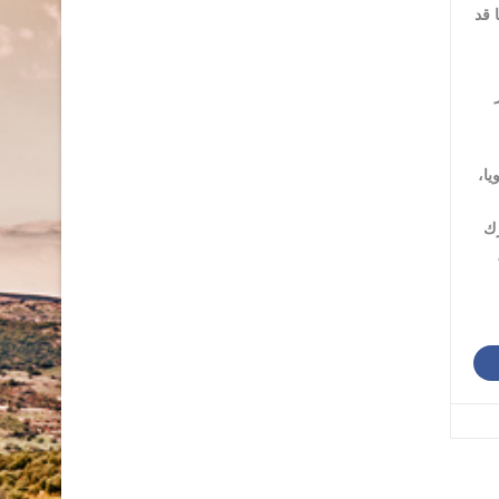
 قد
يا،
رك