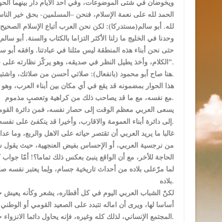
ويخوضان في شتى الموضوعات، وفي أحد الأيام دار بينهما الحوار
الحمد لله على نعمة الإسلام، فنحن –المسلمين- بحق خير النا
لله. أبو سالم(مستدركا): لكن نحن العرب أتباع الإسلام الصحيح،
وحدنا في الخليج ما زلنا الأكثر التزاما بالكتاب والسنة. أبو سا
حتى نحن أبناء هذه المنطقة ليس مثلنا في عبادتنا. وافقه أبو
الكلام، وأخذ يطيل النظر في صديقه، وهو يركّز نظارته على عينيه، ثم قال: تعرف يا أبا محمود ان صلاتك مش “مضبوطة دايماً”.
هنا صاح أبو محمود (بانفعال): صلاتي أحسن من صلاتك، واشتبكا في جدال عالي النبرة، لم ينته الا بفصل الأبناء بينهم.
هذا الحوار بمضمونه قد يقع في أي مكان بين أبناء العرب، وهو
مع نفسه، مع ما قد يصاحب ذلك من كراهية وتعصبٍ مذموم.
يسعى العربي معظم الوقت إلى حصار نفسه، فمن دائرة القومية ا
إلى دائرة أبناء العمومة والاقارب، وأخيرا قد ينكفئ على نفسه، لا يختلف في ذلك الزعيم مع غيره.
غالبا ما يريد العربي أن تقتصر حياته على الاهل والربع، وما ع
من نرجسية العربي، أو الإحساس بفيض العنجهية، حيث يقول شا
الحاجة للأخر، مع أن الواقع ينبئ بعكس ذلك تماما؟! أمّا جوا
لما مرّعلى بلاده من أحداث تاريخية جسام، ولِما يعتبر نفسه صا
بلاده.
لكنّ الشباب العربي اليوم في كل أقطاره، يشعر وكأنه يعيش حالة
أساسا لها، ويرى أن اماله تتبدد على الصعيد القومي أو الوطن
المجتمع الإنساني، لذلك كله وغيره، فإنه يحاول دائما الانزواء حد التقوقع على نفسه، في وحدة يراها الأجدر والأفضل.