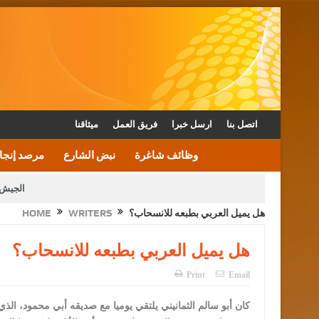
اتصل بنا
ارسل خبرا
فريق العمل
ميثاقنا
وظائف شاغرة
نبض الشارع
مرصد إنجا
الجيش 
هل يميل العربي بطبعه للانسحاب؟
WRITERS
HOME
الأمن يتلف 16 مليون حبة كبتاجون و1480 كغم مواد مخدرة
القاضي يلتقي رؤساء تحرير الصح
هل يميل العربي بطبعه للانسحاب؟
الملك يتلقى اتصالا هاتفيا من العاهل البحريني
Print
Email
كان أبو سالم الثمانيني يلتقي يوميا مع صديقه أبي محمود، الذي