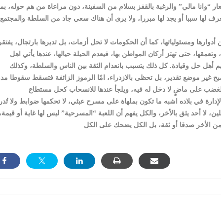
ار “وانا مالي” والرغبة بالقفز بسلام من السفينة، دون مراعاة من هم حوله، بما
رف لها سببا أو يجد لها مبررا، ولا يرى أن هناك سعي جاد من السلطة والمجتمع
دوارها ومسئولياتها، كما أن الحكومات لا تحل أزمات، بل تديرها بارتجال، يفتقر
 وتعمقها، حتى تهتز أركان المواطن بها، فيعدم الحيلة حيالها، عندها يأتي اهل
م أهل حل وقيادة. كل ذلك يتسبب بانعدام الثقة بين الناس والسلطة، وكذلك
ح غير موضع تقدير، بل تحظى بالازدراء، امّا الرموز الزائفة فتسقط سقوطا مدو
لإدارة في بلاده اشبه ما تكون بملهاة على مسرح عبثي، لا تحكمها ضوابط ولا تُد
ين، لا أحد يثق بالأخر، والكل يفهم أن اللعبة “المسرحية” ليس لها غاية أو قيمة،