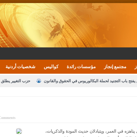
ز
مجتمع إنجاز
مؤسسات رائدة
كواليس
شخصيات أردنية
يفتح باب التجنيد لحملة البكالوريوس في الحقوق والقانون
حزب التغيير يطلق 
بيان اجتماع عمّان:دعم الوصاية الهاشمية التاريخي
ف اليومية ويؤكد حرص مجلس النواب على شراكة فاعلة مع الإعلام
النواب يقر
الملك يلتقي مجموعة من رفاق السلاح
دعوة المكلفين بخدمة العلم (الدفعة 
Comments
القاضي محمود أحمد
 يناهزه في العمر، ويتبادلان حديث المودة والذكريات،