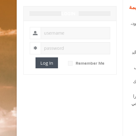
مة
LOGIN
ود،
ّد
Log In
Remember Me
ل
ك
ا
في