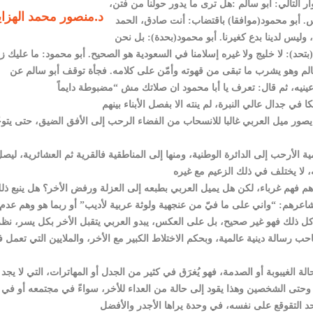
 التالي: أبو سالم :هل ترى ما يدور حولنا من فتن،
د.منصور محمد الهزاي
س. أبو محمود(موافقا) باقتضاب: أنت صادق، الحمد
 وليس لدينا بدع كغيرنا. أبو محمود(بحدة): بل نحن
لم(بتحد): لا خليج ولا غيره إسلامنا في السعودية هو الصحيح. أبو محمود: ما عليك ز
 سالم وهو يشرب ما تبقى من قهوته وأمّن على كلامه. فجأة توقف أبو سالم عن
 يصور ميل العربي غالبا للانسحاب من الفضاء الرحب إلى الأفق الضيق، حتى يتوح
لأرحب إلى الدائرة الوطنية، ومنها إلى المناطقية فالقرية ثم العشائرية، ليص
داهم فهم غرباء، لكن هل يميل العربي بطبعه إلى العزلة ورفض الأخر؟ هل ينبع ذل
عرهم: “واني على ما فيّ من عنجهية ولوثة عربية لأديب” أو ربما هو وهم عدم
ب كل ذلك فهو غير صحيح، بل على العكس، يبدو العربي يتقبل الأخر بكل يسر، نظر
حب رسالة دينية عالمية، وبحكم الاختلاط الكبير مع الأخر، والملايين التي تعمل 
 الغيبوبة أو الصدمة، فهو يُغرَق في كثير من الجدل أو المهاترات، التي لا يجد
ي وحتى الشخصين وهذا يقود إلى حالة من العداء للأخر، سواءً في مجتمعه أو في